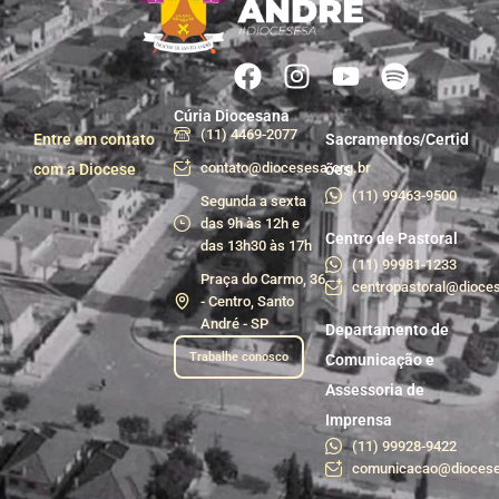
Cúria Diocesana
(11) 4469-2077
Entre em contato
Sacramentos/Certid
contato@diocesesa.org.br
com a Diocese
ões
(11) 99463-9500
Segunda a sexta
das 9h às 12h e
Centro de Pastoral
das 13h30 às 17h
(11) 99981-1233
Praça do Carmo, 36
centropastoral@dioces
- Centro, Santo
André - SP
Departamento de
Trabalhe conosco
Comunicação e
Assessoria de
Imprensa
(11) 99928-9422
comunicacao@diocese