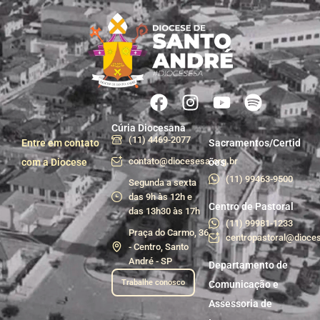
Cúria Diocesana
(11) 4469-2077
Entre em contato
Sacramentos/Certid
contato@diocesesa.org.br
com a Diocese
ões
(11) 99463-9500
Segunda a sexta
das 9h às 12h e
Centro de Pastoral
das 13h30 às 17h
(11) 99981-1233
Praça do Carmo, 36
centropastoral@dioces
- Centro, Santo
André - SP
Departamento de
Trabalhe conosco
Comunicação e
Assessoria de