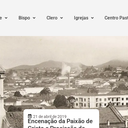
e
Bispo
Clero
Igrejas
Centro Pas
21 de abril de 2019
Encenação da Paixão de