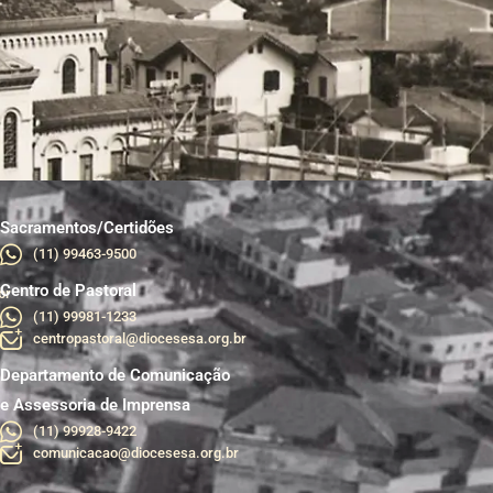
Sacramentos/Certidões
(11) 99463-9500
Centro de Pastoral
br
(11) 99981-1233
centropastoral@diocesesa.org.br
Departamento de Comunicação
e Assessoria de Imprensa
(11) 99928-9422
comunicacao@diocesesa.org.br