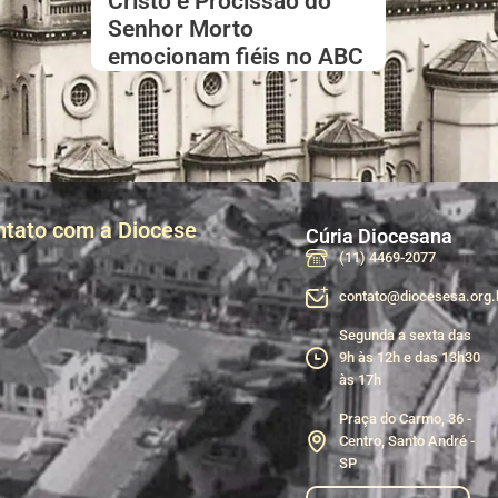
Cristo e Procissão do
Senhor Morto
emocionam fiéis no ABC
ntato com a Diocese
Cúria Diocesana
(11) 4469-2077
contato@diocesesa.org.
Segunda a sexta das
9h às 12h e das 13h30
às 17h
Praça do Carmo, 36 -
Centro, Santo André -
SP