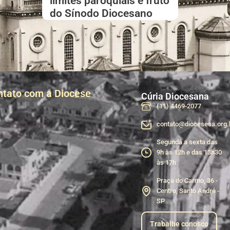
limites paroquiais é fruto
do Sínodo Diocesano
ntato com a Diocese
Cúria Diocesana
(11) 4469-2077
contato@diocesesa.org.
Segunda a sexta das
9h às 12h e das 13h30
às 17h
Praça do Carmo, 36 -
Centro, Santo André -
SP
Trabalhe conosco