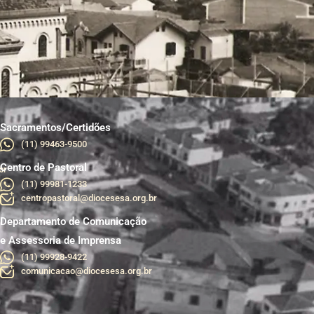
Sacramentos/Certidões
(11) 99463-9500
Centro de Pastoral
br
(11) 99981-1233
centropastoral@diocesesa.org.br
Departamento de Comunicação
e Assessoria de Imprensa
(11) 99928-9422
comunicacao@diocesesa.org.br