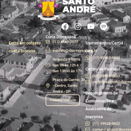
Cúria Diocesana
(11) 4469-2077
Entre em contato
Sacramentos/Certid
contato@diocesesa.org.br
com a Diocese
ões
(11) 99463-9500
Segunda a sexta
das 9h às 12h e
Centro de Pastoral
das 13h30 às 17h
(11) 99981-1233
Praça do Carmo, 36
centropastoral@dioces
- Centro, Santo
André - SP
Departamento de
Trabalhe conosco
Comunicação e
Assessoria de
Imprensa
(11) 99928-9422
comunicacao@diocese