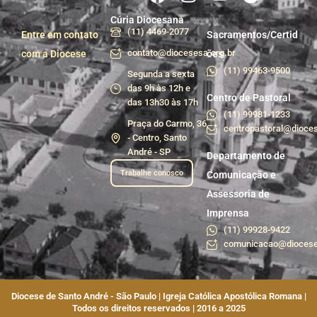
Cúria Diocesana
(11) 4469-2077
Entre em contato
Sacramentos/Certid
contato@diocesesa.org.br
com a Diocese
ões
(11) 99463-9500
Segunda a sexta
das 9h às 12h e
Centro de Pastoral
das 13h30 às 17h
(11) 99981-1233
Praça do Carmo, 36
centropastoral@dioces
- Centro, Santo
André - SP
Departamento de
Trabalhe conosco
Comunicação e
Assessoria de
Imprensa
(11) 99928-9422
comunicacao@diocese
Diocese de Santo André - São Paulo | Igreja Católica Apostólica Romana |
Todos os direitos reservados | 2016 a 2025