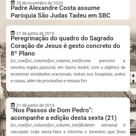
20 de novembro de 2020
Padre Alexandre Costa assume
Paróquia São Judas Tadeu em SBC
21 de junho de 2019
Peregrinação do quadro do Sagrado
Coração de Jesus é gesto concreto do
8º Plano
[vc_row][vc_column][vc_column_text]Ícone percorre a
terceira região pastoral, em Santo André, com o objetivo de
incentivar atividades oracionais, visitas aos hospitais, asilos
e casas, além de procissões e missas Em
21 de junho de 2019
“Nos Passos de Dom Pedro”:
acompanhe a edição desta sexta (21)
[vc_row][vc_column][vc_column_text]Boletim semanal é
veiculado toda sexta-feira e informa o itinerário que Dom