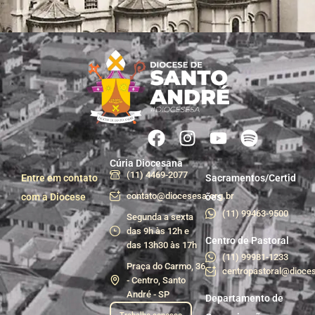
Cúria Diocesana
(11) 4469-2077
Entre em contato
Sacramentos/Certid
contato@diocesesa.org.br
com a Diocese
ões
(11) 99463-9500
Segunda a sexta
das 9h às 12h e
Centro de Pastoral
das 13h30 às 17h
(11) 99981-1233
Praça do Carmo, 36
centropastoral@dioces
- Centro, Santo
André - SP
Departamento de