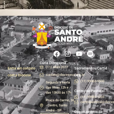
Cúria Diocesana
(11) 4469-2077
Entre em contato
Sacramentos/Certid
contato@diocesesa.org.br
com a Diocese
ões
(11) 99463-9500
Segunda a sexta
das 9h às 12h e
Centro de Pastoral
das 13h30 às 17h
(11) 99981-1233
Praça do Carmo, 36
centropastoral@dioces
- Centro, Santo
André - SP
Departamento de