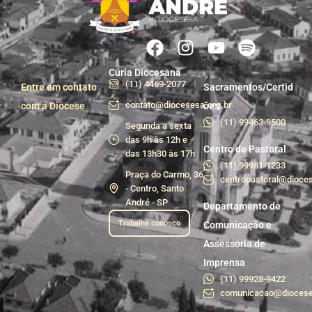
Cúria Diocesana
(11) 4469-2077
Entre em contato
Sacramentos/Certid
contato@diocesesa.org.br
com a Diocese
ões
(11) 99463-9500
Segunda a sexta
das 9h às 12h e
Centro de Pastoral
das 13h30 às 17h
(11) 99981-1233
Praça do Carmo, 36
centropastoral@dioces
- Centro, Santo
André - SP
Departamento de
Trabalhe conosco
Comunicação e
Assessoria de
Imprensa
(11) 99928-9422
comunicacao@diocese