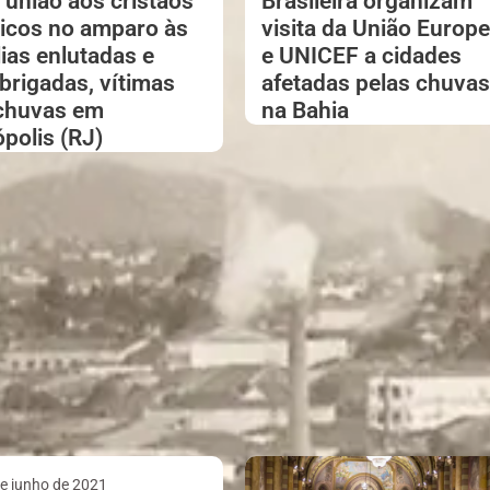
 união aos cristãos
Brasileira organizam
licos no amparo às
visita da União Europe
lias enlutadas e
e UNICEF a cidades
brigadas, vítimas
afetadas pelas chuvas
chuvas em
na Bahia
ópolis (RJ)
e junho de 2021