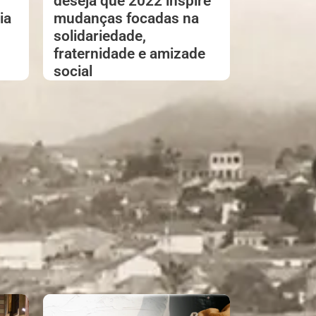
deseja que 2022 inspire
ia
mudanças focadas na
solidariedade,
fraternidade e amizade
social