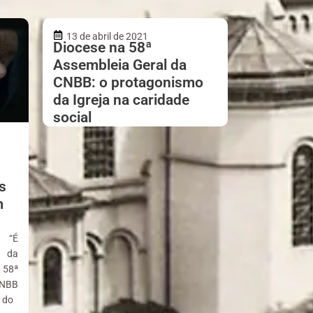
13 de abril de 2021
Diocese na 58ª
Assembleia Geral da
CNBB: o protagonismo
da Igreja na caridade
social
s
m
l “É
a da
 58ª
CNBB
 do