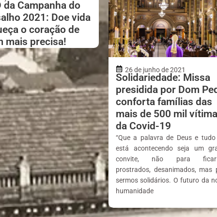
D da Campanha do
alho 2021: Doe vida
ueça o coração de
 mais precisa!
26 de junho de 2021
Solidariedade: Missa
presidida por Dom Pe
conforta famílias das
mais de 500 mil vítim
da Covid-19
“Que a palavra de Deus e tudo
está acontecendo seja um gr
convite, não para ficar
prostrados, desanimados, mas 
sermos solidários. O futuro da n
humanidade