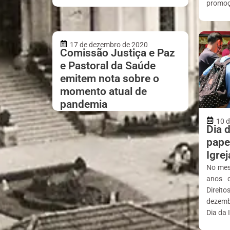
promoçã
17 de dezembro de 2020
Comissão Justiça e Paz
e Pastoral da Saúde
emitem nota sobre o
momento atual de
pandemia
10 
Dia d
pape
Igre
No mes
anos d
Direit
dezem
Dia da 