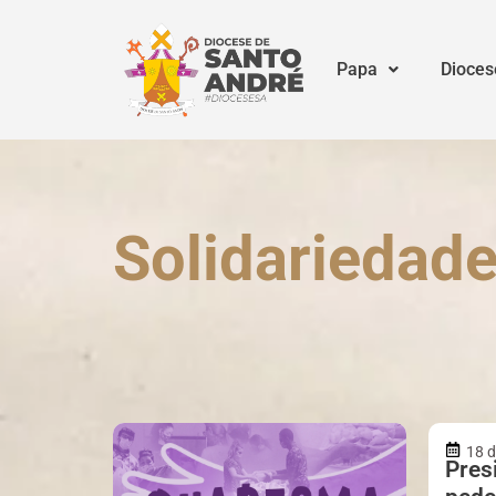
Papa
Dioces
Solidariedad
18 d
Pres