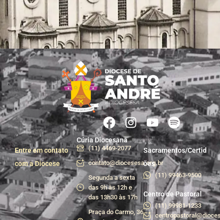
Cúria Diocesana
(11) 4469-2077
Entre em contato
Sacramentos/Certid
contato@diocesesa.org.br
com a Diocese
ões
(11) 99463-9500
Segunda a sexta
das 9h às 12h e
Centro de Pastoral
das 13h30 às 17h
(11) 99981-1233
Praça do Carmo, 36
centropastoral@dioces