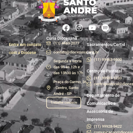
Cúria Diocesana
(11) 4469-2077
Entre em contato
Sacramentos/Certid
contato@diocesesa.org.br
com a Diocese
ões
(11) 99463-9500
Segunda a sexta
das 9h às 12h e
Centro de Pastoral
das 13h30 às 17h
(11) 99981-1233
Praça do Carmo, 36
centropastoral@dioces
- Centro, Santo
André - SP
Departamento de
Trabalhe conosco
Comunicação e
Assessoria de
Imprensa
(11) 99928-9422
comunicacao@diocese