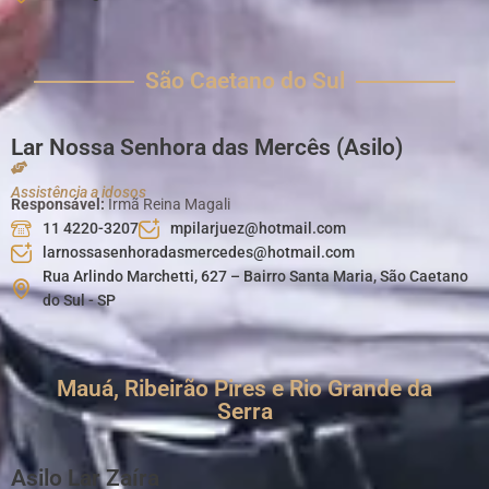
São Caetano do Sul
Lar Nossa Senhora das Mercês (Asilo)
Assistência a idosos
Responsável:
Irmã Reina Magali
11 4220-3207
mpilarjuez@hotmail.com
larnossasenhoradasmercedes@hotmail.com
Rua Arlindo Marchetti, 627 – Bairro Santa Maria, São Caetano
do Sul - SP
Mauá, Ribeirão Pires e Rio Grande da
Serra
Asilo Lar Zaíra