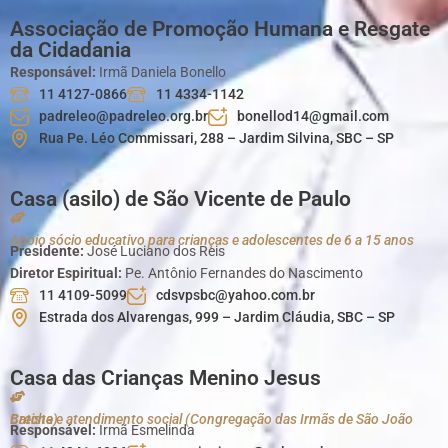
Associação de Promoção Humana e Resgate
da Cidadania
Responsável:
Irmã Daniela Bonello
11 4127-0866
11 4334-1142
padreleo@padreleo.org.br
bonellod14@gmail.com
Rua Pe. Léo Commissari, 288 – Jardim Silvina, SBC – SP
Casa (asilo) de São Vicente de Paulo
Apoio sócio educativo para crianças e adolescentes de 6 a 15 anos
Presidente:
José Luciano dos Reis
Diretor Espiritual:
Pe. Antônio Fernandes do Nascimento
11 4109-5099
cdsvpsbc@yahoo.com.br
Estrada dos Alvarengas, 999 – Jardim Cláudia, SBC – SP
Casa das Crianças Menino Jesus
Creche e atendimento social (Congregação das Irmãs de São João Batista)
Responsável:
Irmã Esmelinda