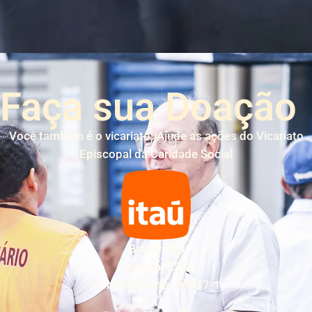
Faça sua Doação
Você também é o vicariato! Ajude as ações do Vicariato
Episcopal da Caridade Social
Banco Itaú
Agência: 3392
Conta Corrente 26537-1