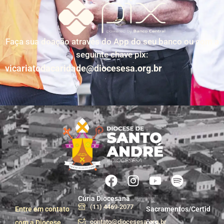
Faça sua doação através do App do seu banco ou com a
seguinte chave pix:
vicariatodacaridade@diocesesa.org.br
Cúria Diocesana
(11) 4469-2077
Entre em contato
Sacramentos/Certid
contato@diocesesa.org.br
com a Diocese
ões