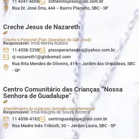
11 4341-6006
ccmeninojesus@uol.com.br
Rua Dr. José Ória, 444 – Bairro Planalto, SBC - SP
Creche Jesus de Nazareth
Creche e Pastoral (Pias Operárias de São José)
Responsável:
Irmã Nerina Rubino
11 4358-2298
piasoperariasdesj@yahoo.com.br
cj-nazareth1@globomail.com
Rua Rita Mendes de Oliveira, 419 – Jardim das Orquídeas, SBC
- SP
Centro Comunitário das Crianças “Nossa
Senhora de Guadalupe”
Atendimento às crianças/ jornada complementar
Responsável:
Irmã Raygna de Souza Bezerra
11 4358-4162
centroguadalupe@uol.com.br
Rua Madre Inês Tribiolli, 30 – Jardim Laura, SBC - SP