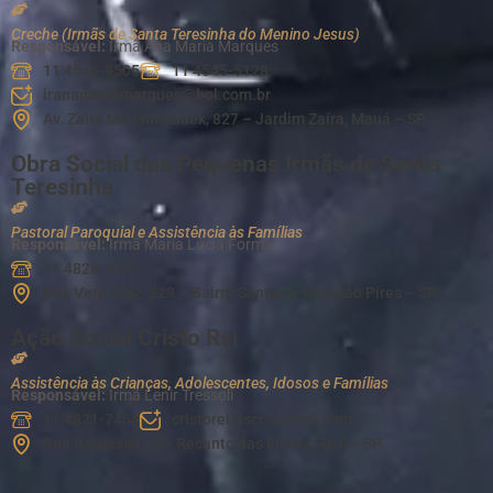
Creche (Irmãs de Santa Teresinha do Menino Jesus)
Responsável:
Irmã Ana Maria Marques
11 4546-9505
11 4545-5128
iranamariamarques@bol.com.br
Av. Zaira Mansur Sadek, 827 – Jardim Zaíra, Mauá – SP
Obra Social das Pequenas Irmãs de Santa
Teresinha
Pastoral Paroquial e Assistência às Famílias
Responsável:
Irmã Maria Lúcia Forma
11 4828-1051
Rua Vera Cruz, 229 – Bairro Santana, Ribeirão Pires – SP
Ação Social Cristo Rei
Assistência às Crianças, Adolescentes, Idosos e Famílias
Responsável:
Irmã Lenir Tressoli
11 4821-7454
cristorei.ascr@gmail.com
Rua Itatuassu, 20 - Recanto das Flores, RGS – SP