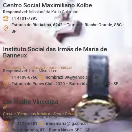
Centro Social Maximiliano Kolbe
Responsável:
Missionária Kátia Colombo
11 4101-7895
Estrada do Rio Acima, 6242 – Tatetos - Riacho Grande, SBC -
SP
Instituto Social das Irmãs de Maria de
Banneux
Atendimento e educação para crianças
Responsável:
Irmã Misun Lee
11 4109-6766
sombrazil09@yahoo.com.br
Estrada do Poney Club, 2320 – Bairro Alvarenga, SBC - SP
Lar Madre Vincenza
Creche (Pequenas Irmãs de Santa Teresinha)
Responsável:
Irmã Marli Aparecida de Faria
11 4125-6381
iranamaria@ig.com.br
Rua Angatuba, 87 – Baeta Neves, SBC - SP