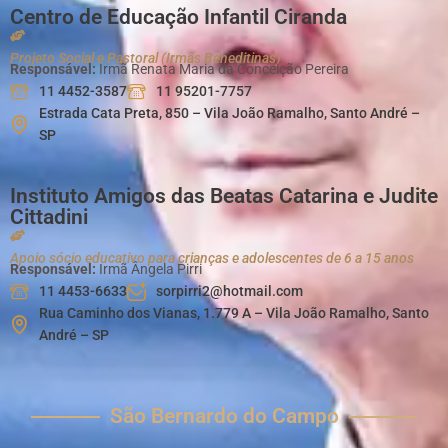
Centro de Educação Infantil Ciranda
Projeto Social e Pastoral (Irmãs Beneditinas)
Responsável:
Irmã Renata Maria da Conceição Pereira
11 4452-3587
11 95201-7757
Estrada Cata Preta, 850 – Vila João Ramalho, Santo André –
SP
Instituto Amigos das Beatas Catarina e Judite
Cittadini
Apoio sócio educativo para crianças e adolescentes de 6 a 15 anos
Responsável:
Irmã Ângela Pirri
11 4453-6633
sorpirri2@hotmail.com
Rua Caminho dos Vianas, 1.779 A – Vila João Ramalho, Santo
André – SP
São Bernardo do Campo