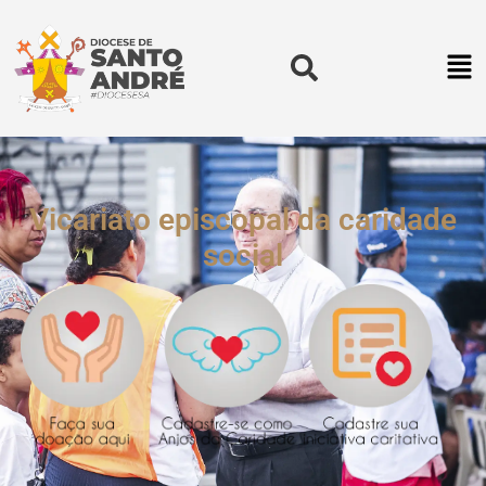
Vicariato episcopal da caridade
social