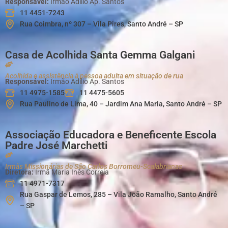
Responsável:
Irmão Adílio Ap. Santos
11 4451-7243
Rua Coimbra, nº 307 – Vila Pires, Santo André – SP
Casa de Acolhida Santa Gemma Galgani
Acolhida e assistência à pessoa adulta em situação de rua
Responsável:
Irmão Adílio Ap. Santos
11 4975-1585
11 4475-5605
Rua Paulino de Lima, 40 – Jardim Ana Maria, Santo André – SP
Associação Educadora e Beneficente Escola
Padre José Marchetti
Irmãs Missionárias de São Carlos Borromeu-Scalabrianas
Diretora:
Irmã Maria Inês Correia
11 4971-7317
Rua Gaspar de Lemos, 285 – Vila João Ramalho, Santo André
– SP