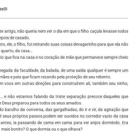
elli
 artigo, não queria nem ver o dia em que o filho caçula levasse todos
depois de casado.
 ele, o filho, foi retirando suas coisas devagarinho para que ela não
 quarto, da casa…
io que fica na casa e no coração de mãe que permanece sempre cheio
chegada da faculdade, da balada, de uma saída qualquer é sempre um
 mães e pais que ficam rezando pela proteção de seu rebento.
m voos em outras direções para construírem ali, também seu ninho,
.
ilha… e não estamos falando da triste separação precoce daqueles que
ue Deus preparou para todos os seus amados.
o barulho da conversa, das gargalhadas, do ir e vir, da agitação que
té seus próprios passos podem ser ouvidos no corredor vazio da casa
s antes, ia passando de cama em cama para ver anjos dormindo. Era
a mais bonito? O que dormia ou o que olhava?