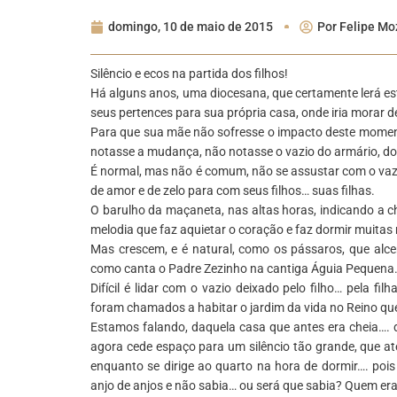
domingo, 10 de maio de 2015
Por
Felipe Moz
Silêncio e ecos na partida dos filhos!
Há alguns anos, uma diocesana, que certamente lerá este
seus pertences para sua própria casa, onde iria morar 
Para que sua mãe não sofresse o impacto deste momento,
notasse a mudança, não notasse o vazio do armário, do
É normal, mas não é comum, não se assustar com o vaz
de amor e de zelo para com seus filhos… suas filhas.
O barulho da maçaneta, nas altas horas, indicando a 
melodia que faz aquietar o coração e faz dormir muitas
Mas crescem, e é natural, como os pássaros, que alce
como canta o Padre Zezinho na cantiga Águia Pequena
Difícil é lidar com o vazio deixado pelo filho… pela f
foram chamados a habitar o jardim da vida no Reino q
Estamos falando, daquela casa que antes era cheia…. d
agora cede espaço para um silêncio tão grande, que a
enquanto se dirige ao quarto na hora de dormir…. poi
anjo de anjos e não sabia… ou será que sabia? Quem er