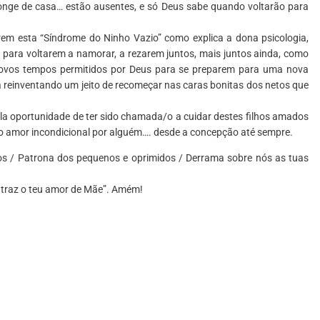
onge de casa… estão ausentes, e só Deus sabe quando voltarão para
em esta “Síndrome do Ninho Vazio” como explica a dona psicologia,
para voltarem a namorar, a rezarem juntos, mais juntos ainda, como
novos tempos permitidos por Deus para se preparem para uma nova
da reinventando um jeito de recomeçar nas caras bonitas dos netos que
la oportunidade de ter sido chamada/o a cuidar destes filhos amados
 o amor incondicional por alguém…. desde a concepção até sempre.
os / Patrona dos pequenos e oprimidos / Derrama sobre nós as tuas
 traz o teu amor de Mãe”. Amém!