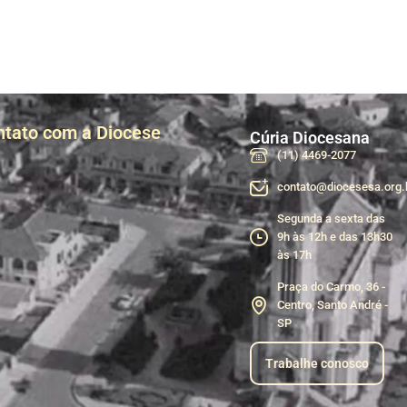
ntato com a Diocese
Cúria Diocesana
(11) 4469-2077
contato@diocesesa.org.
Segunda a sexta das
9h às 12h e das 13h30
às 17h
Praça do Carmo, 36 -
Centro, Santo André -
SP
Trabalhe conosco