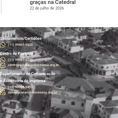
graças na Catedral
22 de julho de 2026
Sacramentos/Certidões
(11) 99463-9500
Centro de Pastoral
br
(11) 99981-1233
centropastoral@diocesesa.org.br
Departamento de Comunicação
e Assessoria de Imprensa
(11) 99928-9422
comunicacao@diocesesa.org.br