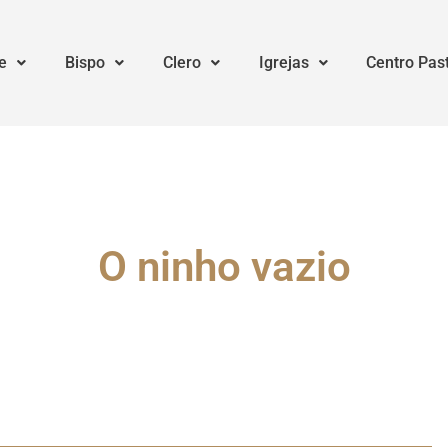
e
Bispo
Clero
Igrejas
Centro Pas
O ninho vazio