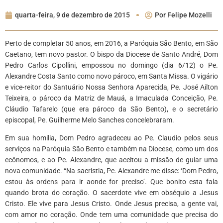
quarta-feira, 9 de dezembro de 2015
Por
Felipe Mozelli
Perto de completar 50 anos, em 2016, a Paróquia São Bento, em São
Caetano, tem novo pastor. O bispo da Diocese de Santo André, Dom
Pedro Carlos Cipollini, empossou no domingo (dia 6/12) o Pe.
Alexandre Costa Santo como novo pároco, em Santa Missa. O vigário
e vice-reitor do Santuário Nossa Senhora Aparecida, Pe. José Ailton
Teixeira, o pároco da Matriz de Mauá, a Imaculada Conceição, Pe.
Cláudio Tafarelo (que era pároco da São Bento), e o secretário
episcopal, Pe. Guilherme Melo Sanches concelebraram.
Em sua homilia, Dom Pedro agradeceu ao Pe. Claudio pelos seus
serviços na Paróquia São Bento e também na Diocese, como um dos
ecônomos, e ao Pe. Alexandre, que aceitou a missão de guiar uma
nova comunidade. “Na sacristia, Pe. Alexandre me disse: ‘Dom Pedro,
estou às ordens para ir aonde for preciso’. Que bonito esta fala
quando brota do coração. O sacerdote vive em obséquio a Jesus
Cristo. Ele vive para Jesus Cristo. Onde Jesus precisa, a gente vai,
com amor no coração. Onde tem uma comunidade que precisa do