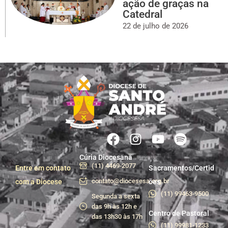
ação de graças na
Catedral
22 de julho de 2026
Cúria Diocesana
(11) 4469-2077
Entre em contato
Sacramentos/Certid
contato@diocesesa.org.br
com a Diocese
ões
(11) 99463-9500
Segunda a sexta
das 9h às 12h e
Centro de Pastoral
das 13h30 às 17h
(11) 99981-1233