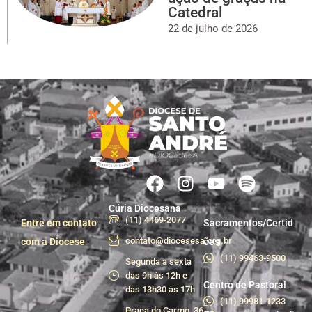
Catedral
22 de julho de 2026
Cúria Diocesana
(11) 4469-2077
Entre em contato
Sacramentos/Certid
contato@diocesesa.org.br
com a Diocese
ões
(11) 99463-9500
Segunda a sexta
das 9h às 12h e
Centro de Pastoral
das 13h30 às 17h
(11) 99981-1233
Praça do Carmo, 36