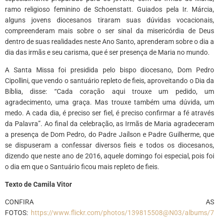
ramo religioso feminino de Schoenstatt. Guiados pela Ir. Márcia,
alguns jovens diocesanos tiraram suas dúvidas vocacionais,
compreenderam mais sobre o ser sinal da misericórdia de Deus
dentro de suas realidades neste Ano Santo, aprenderam sobre o dia a
dia das irmãs e seu carisma, que é ser presença de Maria no mundo.
A Santa Missa foi presidida pelo bispo diocesano, Dom Pedro
Cipollini, que vendo o santuário repleto de fieis, aproveitando o Dia da
Bíblia, disse: “Cada coração aqui trouxe um pedido, um
agradecimento, uma graça. Mas trouxe também uma dúvida, um
medo. A cada dia, é preciso ser fiel, é preciso confirmar a fé através
da Palavra”. Ao final da celebração, as Irmãs de Maria agradeceram
a presença de Dom Pedro, do Padre Jaílson e Padre Guilherme, que
se dispuseram a confessar diversos fieis e todos os diocesanos,
dizendo que neste ano de 2016, aquele domingo foi especial, pois foi
o dia em que o Santuário ficou mais repleto de fieis.
Texto de Camila Vitor
CONFIRA AS
FOTOS:
https://www.flickr.com/photos/139815508@N03/albums/7