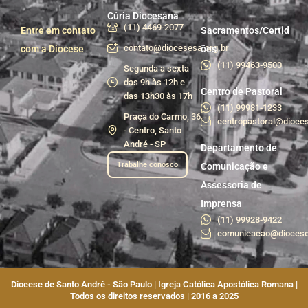
Cúria Diocesana
(11) 4469-2077
Entre em contato
Sacramentos/Certid
contato@diocesesa.org.br
com a Diocese
ões
(11) 99463-9500
Segunda a sexta
das 9h às 12h e
Centro de Pastoral
das 13h30 às 17h
(11) 99981-1233
Praça do Carmo, 36
centropastoral@dioces
- Centro, Santo
André - SP
Departamento de
Trabalhe conosco
Comunicação e
Assessoria de
Imprensa
(11) 99928-9422
comunicacao@diocese
Diocese de Santo André - São Paulo | Igreja Católica Apostólica Romana |
Todos os direitos reservados | 2016 a 2025