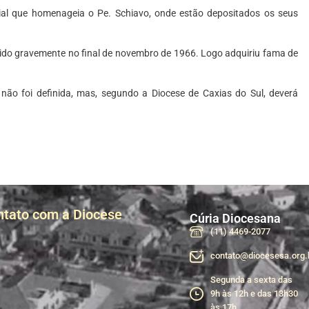
l que homenageia o Pe. Schiavo, onde estão depositados os seus
ecido gravemente no final de novembro de 1966. Logo adquiriu fama de
não foi definida, mas, segundo a Diocese de Caxias do Sul, deverá
ntato com a Diocese
Cúria Diocesana
(11) 4469-2077
contato@diocesesa.org.
Segunda a sexta das
9h às 12h e das 13h30
às 17h