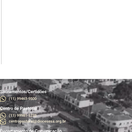
Sacramentos/Certidões
(11) 99463-9500
Centro de Pastoral
br
(11) 99981-1233
centropastoral@diocesesa.org.br
Departamento de Comunicação