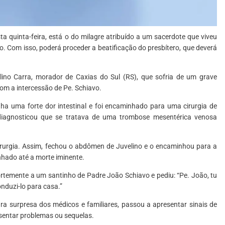
a quinta-feira, está o do milagre atribuído a um sacerdote que viveu
o. Com isso, poderá proceder a beatificação do presbítero, que deverá
lino Carra, morador de Caxias do Sul (RS), que sofria de um grave
om a intercessão de Pe. Schiavo.
ha uma forte dor intestinal e foi encaminhado para uma cirurgia de
 diagnosticou que se tratava de uma trombose mesentérica venosa
 cirurgia. Assim, fechou o abdômen de Juvelino e o encaminhou para a
nhado até a morte iminente.
ortemente a um santinho de Padre João Schiavo e pediu: “Pe. João, tu
onduzi-lo para casa.”
ra surpresa dos médicos e familiares, passou a apresentar sinais de
resentar problemas ou sequelas.