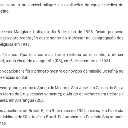
so sobre o presumível milagre, as avaliações da equipe médica do
elino.
chio Maggiore, Itália, no dia 8 de julho de 1903. Desde pequeno
 passo para realização deste sonho ao ingressar na Congregação dos
religiosa em 1919.
 24 anos. Quatro anos mais tarde, realizou outro sonho, o de ser
rasil, tendo chegado a Jaguarão (RS), em 5 de setembro de 1931.
 vocacional e foi o primeiro mestre de noviços da missão Josefina no
e Caxias do Sul.
jovens pobres, como o Abrigo de Menores São José, em Caxias do Sul; a
no Morro da Cruz, respectivamente); o Abrigo de Menores em Pelotas e
mens, em Araranguá (SC).
dos Josefinos no Brasil. E, em 9 de maio de 1954, iniciou, em Fazenda
Murialdinas de São José no Brasil. Foi também na Fazenda Souza onde
nas.