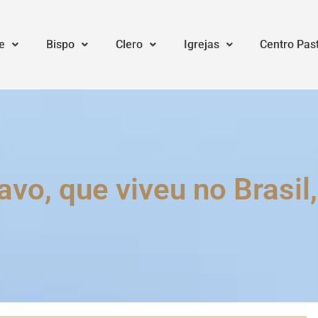
e
Bispo
Clero
Igrejas
Centro Pas
vo, que viveu no Brasil,