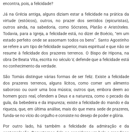
encontra, pois, a felicidade?
Já na Grécia antiga, alguns diziam estar a felicidade na prática da
virtude (estóicos), outros, no prazer dos sentidos (epicuristas),
outros ainda, na sabedoria, como Sócrates, Platão e Aristóteles.
Todavia, para a Igreja, a felicidade está, no dizer de Boécio, “em um
estado perfeito onde se assomam todos os bens”. Santo Agostinho
se refere a um tipo de felicidade superior, mais espiritual e que não se
resume à felicidade dos prazeres terrenos. O Bispo de Hipona, na
obra De Beata Vita, escrita no século V, defende que a felicidade está
no conhecimento da verdade.
São Tomás distingue várias formas de ser feliz. Existe a felicidade
dos prazeres terrenos, alguns lícitos, como comer um alimento
saboroso ou ouvir uma boa música; outros que, embora deem ao
homem gozo real, ofendem a Deus e a natureza, como o pecado da
gula, da bebedeira e da impureza; existe a felicidade do mando e da
riqueza, que, em última análise, mais do que mera sede de prazeres,
funda-se no vício do orgulho e consiste no desejo de poder e glória.
Por outro lado, há também a felicidade da admiração e da