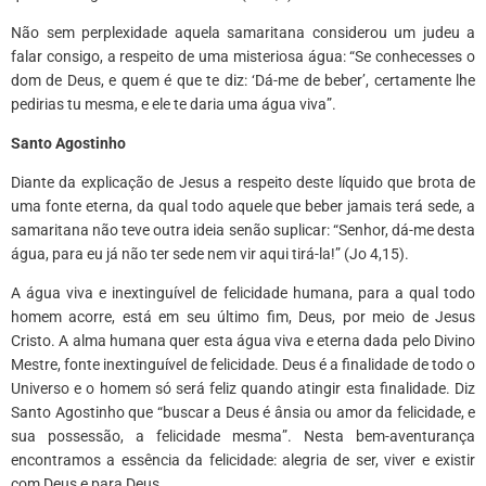
Não sem perplexidade aquela samaritana considerou um judeu a
falar consigo, a respeito de uma misteriosa água: “Se conhecesses o
dom de Deus, e quem é que te diz: ‘Dá-me de beber’, certamente lhe
pedirias tu mesma, e ele te daria uma água viva”.
Santo Agostinho
Diante da explicação de Jesus a respeito deste líquido que brota de
uma fonte eterna, da qual todo aquele que beber jamais terá sede, a
samaritana não teve outra ideia senão suplicar: “Senhor, dá-me desta
água, para eu já não ter sede nem vir aqui tirá-la!” (Jo 4,15).
A água viva e inextinguível de felicidade humana, para a qual todo
homem acorre, está em seu último fim, Deus, por meio de Jesus
Cristo. A alma humana quer esta água viva e eterna dada pelo Divino
Mestre, fonte inextinguível de felicidade. Deus é a finalidade de todo o
Universo e o homem só será feliz quando atingir esta finalidade. Diz
Santo Agostinho que “buscar a Deus é ânsia ou amor da felicidade, e
sua possessão, a felicidade mesma”. Nesta bem-aventurança
encontramos a essência da felicidade: alegria de ser, viver e existir
com Deus e para Deus.