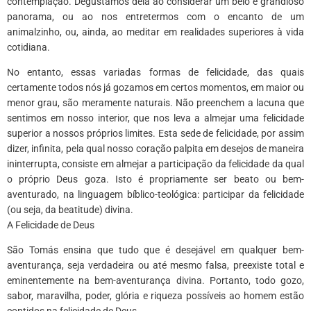
contemplação. Degustamos dela ao considerar um belo e grandioso
panorama, ou ao nos entretermos com o encanto de um
animalzinho, ou, ainda, ao meditar em realidades superiores à vida
cotidiana.
No entanto, essas variadas formas de felicidade, das quais
certamente todos nós já gozamos em certos momentos, em maior ou
menor grau, são meramente naturais. Não preenchem a lacuna que
sentimos em nosso interior, que nos leva a almejar uma felicidade
superior a nossos próprios limites. Esta sede de felicidade, por assim
dizer, infinita, pela qual nosso coração palpita em desejos de maneira
ininterrupta, consiste em almejar a participação da felicidade da qual
o próprio Deus goza. Isto é propriamente ser beato ou bem-
aventurado, na linguagem bíblico-teológica: participar da felicidade
(ou seja, da beatitude) divina.
A Felicidade de Deus
São Tomás ensina que tudo que é desejável em qualquer bem-
aventurança, seja verdadeira ou até mesmo falsa, preexiste total e
eminentemente na bem-aventurança divina. Portanto, todo gozo,
sabor, maravilha, poder, glória e riqueza possíveis ao homem estão
contidos na felicidade de Deus.