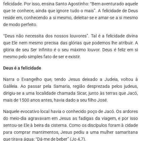
felicidade. Por isso, ensina Santo Agostinho: “Bem aventurado aquele
que te conhece, ainda que ignore tudo o mais”. A felicidade de Deus
reside em, conhecendo a si mesmo, deleitar-se e amar-se a si mesmo
de modo perfeito.
“Deus não necessita dos nossos louvores”. Tal é a felicidade divina
que Ele nem mesmo precisa das glórias que podemos lhe atribuir. A
glória de seu Ser infinito é o seu máximo louvor. Deus é feliz em si
mesmo pelo simples fato de ser e existir.
Deus é a felicidade
Narra o Evangelho que, tendo Jesus deixado a Judeia, voltou à
Galileia. Ao passar pela Samaria, região desprezada pelos judeus,
dirigiu-se a uma localidade chamada Sicar, junto às terras que Jacó,
mais de 1500 anos antes, havia dado a seu filho José.
Naquele evocativo local havia o conhecido poço de Jacó. Os ardores
do meio-dia agravavam em Jesus as fadigas da viagem, e por isso
sentou-se Ele à beira da cisterna. Como os discípulos foram à cidade
para comprar mantimentos, Jesus pediu a uma mulher samaritana
que tirava água: “Dá-me de beber” (Jo 4,7).