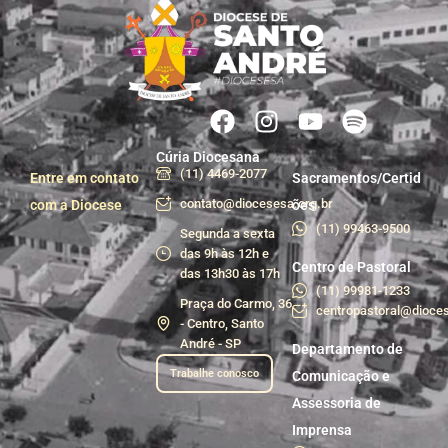
Cúria Diocesana
(11) 4469-2077
Entre em contato
Sacramentos/Certid
contato@diocesesa.org.br
com a Diocese
ões
(11) 99463-9500
Segunda a sexta
das 9h às 12h e
Centro de Pastoral
das 13h30 às 17h
(11) 99981-1233
Praça do Carmo, 36
centropastoral@dioces
- Centro, Santo
André - SP
Departamento de
Trabalhe conosco
Comunicação e
Assessoria de
Imprensa