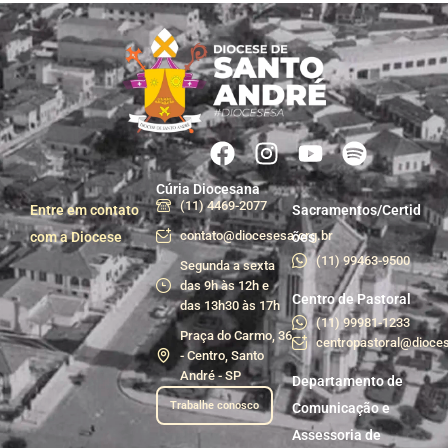
Cúria Diocesana
(11) 4469-2077
Entre em contato
Sacramentos/Certid
contato@diocesesa.org.br
com a Diocese
ões
(11) 99463-9500
Segunda a sexta
das 9h às 12h e
Centro de Pastoral
das 13h30 às 17h
(11) 99981-1233
Praça do Carmo, 36
centropastoral@dioces
- Centro, Santo
André - SP
Departamento de
Trabalhe conosco
Comunicação e
Assessoria de