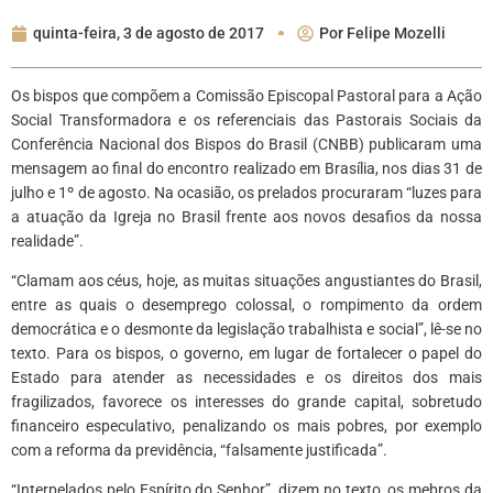
quinta-feira, 3 de agosto de 2017
Por
Felipe Mozelli
Os bispos que compõem a Comissão Episcopal Pastoral para a Ação
Social Transformadora e os referenciais das Pastorais Sociais da
Conferência Nacional dos Bispos do Brasil (CNBB) publicaram uma
mensagem ao final do encontro realizado em Brasília, nos dias 31 de
julho e 1º de agosto. Na ocasião, os prelados procuraram “luzes para
a atuação da Igreja no Brasil frente aos novos desafios da nossa
realidade”.
“Clamam aos céus, hoje, as muitas situações angustiantes do Brasil,
entre as quais o desemprego colossal, o rompimento da ordem
democrática e o desmonte da legislação trabalhista e social”, lê-se no
texto. Para os bispos, o governo, em lugar de fortalecer o papel do
Estado para atender as necessidades e os direitos dos mais
fragilizados, favorece os interesses do grande capital, sobretudo
financeiro especulativo, penalizando os mais pobres, por exemplo
com a reforma da previdência, “falsamente justificada”.
“Interpelados pelo Espírito do Senhor”, dizem no texto, os mebros da