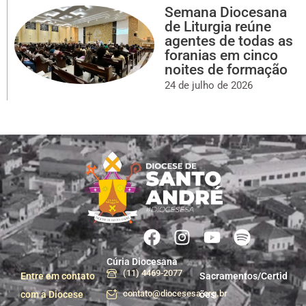
Semana Diocesana
de Liturgia reúne
agentes de todas as
foranias em cinco
noites de formação
24 de julho de 2026
Cúria Diocesana
(11) 4469-2077
Entre em contato
Sacramentos/Certid
contato@diocesesa.org.br
com a Diocese
ões