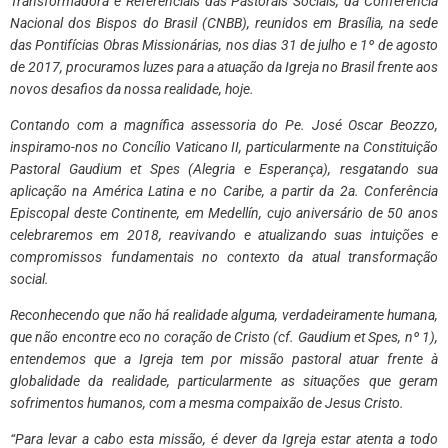
Transformadora e Referenciais das Pastorais Sociais, da Conferência
Nacional dos Bispos do Brasil (CNBB), reunidos em Brasília, na sede
das Pontifícias Obras Missionárias, nos dias 31 de julho e 1º de agosto
de 2017, procuramos luzes para a atuação da Igreja no Brasil frente aos
novos desafios da nossa realidade, hoje.
Contando com a magnífica assessoria do Pe. José Oscar Beozzo,
inspiramo-nos no Concílio Vaticano II, particularmente na Constituição
Pastoral Gaudium et Spes (Alegria e Esperança), resgatando sua
aplicação na América Latina e no Caribe, a partir da 2a. Conferência
Episcopal deste Continente, em Medellín, cujo aniversário de 50 anos
celebraremos em 2018, reavivando e atualizando suas intuições e
compromissos fundamentais no contexto da atual transformação
social.
Reconhecendo que não há realidade alguma, verdadeiramente humana,
que não encontre eco no coração de Cristo (cf. Gaudium et Spes, nº 1),
entendemos que a Igreja tem por missão pastoral atuar frente à
globalidade da realidade, particularmente as situações que geram
sofrimentos humanos, com a mesma compaixão de Jesus Cristo.
“Para levar a cabo esta missão, é dever da Igreja estar atenta a todo