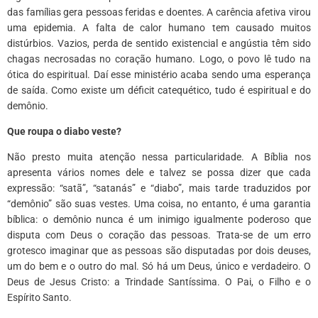
das famílias gera pessoas feridas e doentes. A carência afetiva virou
uma epidemia. A falta de calor humano tem causado muitos
distúrbios. Vazios, perda de sentido existencial e angústia têm sido
chagas necrosadas no coração humano. Logo, o povo lê tudo na
ótica do espiritual. Daí esse ministério acaba sendo uma esperança
de saída. Como existe um déficit catequético, tudo é espiritual e do
demônio.
Que roupa o diabo veste?
Não presto muita atenção nessa particularidade. A Bíblia nos
apresenta vários nomes dele e talvez se possa dizer que cada
expressão: “satã”, “satanás” e “diabo”, mais tarde traduzidos por
“demônio” são suas vestes. Uma coisa, no entanto, é uma garantia
bíblica: o demônio nunca é um inimigo igualmente poderoso que
disputa com Deus o coração das pessoas. Trata-se de um erro
grotesco imaginar que as pessoas são disputadas por dois deuses,
um do bem e o outro do mal. Só há um Deus, único e verdadeiro. O
Deus de Jesus Cristo: a Trindade Santíssima. O Pai, o Filho e o
Espírito Santo.