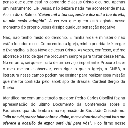
penso que quem está no comando é Jesus Cristo e eu sou apenas
um instrumento. Ele, Jesus, não deixará nada me acontecer de mau.
Assim diz o Salmo:
“Caiam mil a tua esquerda e dez mil a tua direita,
tu não serás atingido”
. A certeza que quem está agindo nesse
momento é o próprio Jesus dissipa qualquer sensação negativa.
Não, não tenho medo do demônio. E minha vida e ministério não
estão focados nisso. Como ensina a Igreja, minha prioridade é pregar
o Evangelho, a Boa-Nova de Jesus Cristo. Às vezes, confesso, até me
aborrece o fato de que me procurem sempre para tratar desse tema.
No entanto, sei que se trata de um serviço importante. Procuro fazer
o meu melhor e observar, com rigor, o que a Igreja, a CNBB, a
literatura nesse campo podem me ensinar para realizar essa missão
que me foi confiada pelo arcebispo de Brasília, Cardeal Sergio da
Rocha.
Identifico-me com uma citação que dom Pedro Carlos Cipollini faz na
apresentação do último Documento da Conferência sobre o
Exorcismo quando lembra uma expressão de São João Crisóstomo:
“não nos dá prazer falar sobre o diabo, mas a doutrina da qual isto me
oferece a ocasião de expor será útil para vós”
. Fico firme nesse