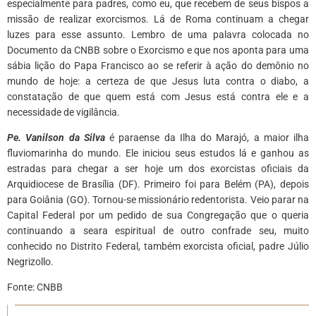
especialmente para padres, como eu, que recebem de seus bispos a
missão de realizar exorcismos. Lá de Roma continuam a chegar
luzes para esse assunto. Lembro de uma palavra colocada no
Documento da CNBB sobre o Exorcismo e que nos aponta para uma
sábia lição do Papa Francisco ao se referir à ação do demônio no
mundo de hoje: a certeza de que Jesus luta contra o diabo, a
constatação de que quem está com Jesus está contra ele e a
necessidade de vigilância.
Pe. Vanilson da Silva
é paraense da Ilha do Marajó, a maior ilha
fluviomarinha do mundo. Ele iniciou seus estudos lá e ganhou as
estradas para chegar a ser hoje um dos exorcistas oficiais da
Arquidiocese de Brasília (DF). Primeiro foi para Belém (PA), depois
para Goiânia (GO). Tornou-se missionário redentorista. Veio parar na
Capital Federal por um pedido de sua Congregação que o queria
continuando a seara espiritual de outro confrade seu, muito
conhecido no Distrito Federal, também exorcista oficial, padre Júlio
Negrizollo.
Fonte: CNBB