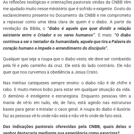
As reflexões teológicas e orientações pastorais vindas da CNBB têm
me ajudado muito nesse ministério que é sofrido e exigente. Gosto do
esclarecimento presente no Documento da CNBB e me comprometo
a repassar como uma ideia clara de quem é o diabo. A partir da
revelação da Bíblia, o
“diabo é aquele que quer dividir a relação
existente entre o Criador e os seres humanos”
. E mais:
“O diabo
continua a ser o tentador da humanidade, aquele que tira a Palavra do
coração humano e impede o entendimento do discípulo”.
Qualquer que seja a roupa que o diabo veste, ele deve ser combatido
pela fé e pelo caminho da cruz. Ele está do lado contrário. Ele não
quer que nos curvemos à obediência a Jesus Cristo.
Nas minhas catequeses sempre ensino: o diabo não é de chifre e
rabo. E muito menos bobo para estar em qualquer situação da vida.
O demônio é inteligente e estrategista. Enquanto pessoas têm a
mania de vê-lo em tudo, ele, de fato, está agindo nas estruturas
bases para gerar e instalar o caos geral. A roupa do diabo é ilusória:
faz as pessoas vê-lo onde não está e não vê-lo onde de fato está.
Das indicações pastorais oferecidas pela CNBB, quais delas o
senhor destacaria mediante sua experiência como exorcista?