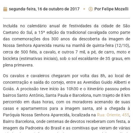
segunda-feira, 16 de outubro de 2017
Por
Felipe Mozelli
Incluída no calendário anual de festividades da cidade de São
Caetano do Sul, a 15ª edição da tradicional cavalgada como parte
das comemorações dos 300 anos da descoberta da imagem de
Nossa Senhora Aparecida reuniu na manhã de quinta-feira (12/10),
cerca de 500 fiéis, a cavalo, e outros 7 mil, a pé, de carro, moto e
bicicleta (estimativas iniciais), sob o sol escaldante de 35 graus, em
plena primavera.
Os cavalos e cavaleiros chegaram por volta das 8h, ao local de
concentração e saída do cortejo, entre as Avenidas Guido Aliberti e
Goiás. A procissão teve início às 10h30 e o itinerário passou pelos
bairros Santo Antônio, Santa Paula e Barcelona, num trajeto de 8 km
percorrido em duas horas, com os moradores acenando de suas
casas e apartamentos para a imagem santa, até a chegada à
Paróquia Nossa Senhora Aparecida, localizada na
Rua: Oriente, 455
,
Bairro Barcelona, onde centenas de devotos receberam com festa, a
imagem da Padroeira do Brasil e as comitivas que vieram de várias