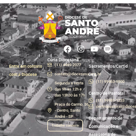
Cúria Diocesana
(11) 4469-2077
Entre em contato
Sacramentos/Certid
contato@diocesesa.org.br
com a Diocese
ões
(11) 99463-9500
Segunda a sexta
das 9h às 12h e
Centro de Pastoral
das 13h30 às 17h
(11) 99981-1233
Praça do Carmo, 36
centropastoral@dioces
- Centro, Santo
André - SP
Departamento de
Trabalhe conosco
Comunicação e
Assessoria de