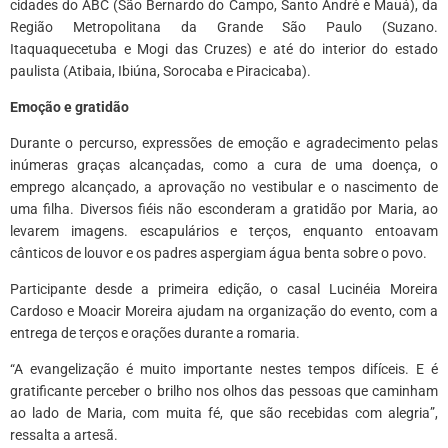
cidades do ABC (São Bernardo do Campo, Santo André e Mauá), da
Região Metropolitana da Grande São Paulo (Suzano.
Itaquaquecetuba e Mogi das Cruzes) e até do interior do estado
paulista (Atibaia, Ibiúna, Sorocaba e Piracicaba).
Emoção e gratidão
Durante o percurso, expressões de emoção e agradecimento pelas
inúmeras graças alcançadas, como a cura de uma doença, o
emprego alcançado, a aprovação no vestibular e o nascimento de
uma filha. Diversos fiéis não esconderam a gratidão por Maria, ao
levarem imagens. escapulários e terços, enquanto entoavam
cânticos de louvor e os padres aspergiam água benta sobre o povo.
Participante desde a primeira edição, o casal Lucinéia Moreira
Cardoso e Moacir Moreira ajudam na organização do evento, com a
entrega de terços e orações durante a romaria.
“A evangelização é muito importante nestes tempos difíceis. E é
gratificante perceber o brilho nos olhos das pessoas que caminham
ao lado de Maria, com muita fé, que são recebidas com alegria”,
ressalta a artesã.