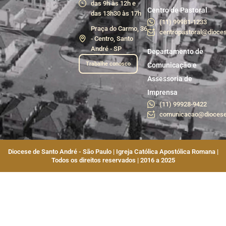
das 9h às 12h e
Centro de Pastoral
das 13h30 às 17h
(11) 99981-1233
Praça do Carmo, 36
centropastoral@dioces
- Centro, Santo
André - SP
Departamento de
Trabalhe conosco
Comunicação e
Assessoria de
Imprensa
(11) 99928-9422
comunicacao@diocese
Diocese de Santo André - São Paulo | Igreja Católica Apostólica Romana |
Todos os direitos reservados | 2016 a 2025