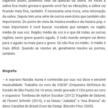
Digamos assim, podemos falar da questão da saliva. Às vezes a
saliva fica muito grossa e quando você faz as vibrações, a saliva vai
ficando mais fina, também. É necessária uma troca, uma renovação
da saliva. Depois tem uma série de outros exercícios que também são
importantes. Do ponto de vista da música erudita e da música pop, o
mais importante é você buscar vocalizes que estejam na região
média de sua voz. Região média da voz é a que dá todas as outras
regiões, tanto grave quanto agudo. E todo mundo sempre vai direto
para o agudo ou mais para o grave. Só não fica no médio. O médio é
mais difícil. Quando se resolve ali, geralmente resolve as pontas,
também.
Biografia
– A soprano Natalia Aurea é conhecida por sua voz doce e sensível
musicalidade. Trabalha no coro da OSESP (Orquestra Sinfônica do
Estado de São Paulo) há 10 anos, tendo gravado 3 CDs junto ao coro
e orquestra:
Tombeau
de Aylton Escobar (2012)
Tragédie
de Salomé,
de
Florent
Schmitt (2010), e as faixas “
Jubiabá
” e “Asa Branca” do
disco Canções do Brasil (Coro da Osesp. Biscoito Fino, 2009).