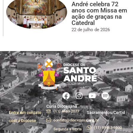
André celebra 72
anos com Missa em
ação de graças na
Catedral
22 de julho de 2026
Cúria Diocesana
(11) 4469-2077
Entre em contato
Sacramentos/Certid
contato@diocesesa.org.br
com a Diocese
ões
(11) 99463-9500
Segunda a sexta