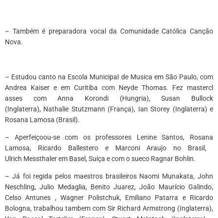
– Também é preparadora vocal da Comunidade Católica Canção
Nova.
– Estudou canto na Escola Municipal de
Musica
em São Paulo, com
Andrea Kaiser e em Curitiba com
Neyde
Thomas.
Fez
mastercl
asses
com Anna
Korondi
(Hungria), Susan Bullock
(Inglaterra),
Nathalie
Stutzma
nn
(França), Ian
Storey
(Inglaterra) e
Rosana Lamosa (Brasil).
– Aperfeiçoou-se com os professores Lenine Santos, Rosana
Lamosa, Ricardo
Ballestero
e Marconi
Araujo
no
Brasil,
Ulrich
Messthaler
em Basel, Suíça e com o sueco Ragnar
Bohlin
.
– Já foi regida pelos maestros brasileiros Naomi
Munakata
, John
Neschling,
Julio
Medaglia
, Benito Juarez, João Maurício Galindo,
Celso
Antunes ,
Wagner
Polistchuk
, Emiliano
Patarra
e Ricardo
Bologna, trabalhou
tambem
com Sir Richard Armstrong (Inglaterra),