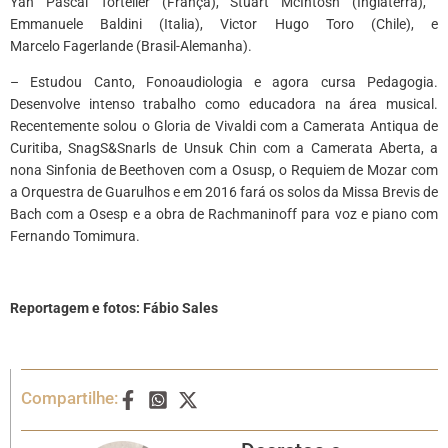
Yan Pascal
Tortelier
(França), Stuart
McIntosh
(Inglaterra),
Emmanuele
Baldini (
Italia
), Victor Hugo Toro (Chile), e
Marcelo
Fagerlande
(Brasil-
Alemanha).
– Estudou Canto, Fonoaudiologia e agora cursa Pedagogia.
Desenvolve intenso trabalho como educadora na área musical.
Recentemente solou o Gloria de Vivaldi com a Camerata
Antiqua
de
Curitiba,
SnagS&Snarls
de
Unsu
k
Chin com a Camerata Aberta, a
nona Sinfonia de Beethoven com a
Osusp
, o
Requiem
de
Mozar
com
a Orquestra de Guarulhos e em 2016 fará os solos da Missa
Brevis
de
Bach com a Osesp e a obra de
Rachmaninoff
para voz e piano com
Fernando
Tomimura
.
Reportagem e fotos:
Fábio Sales
Compartilhe: