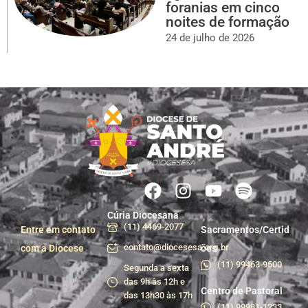
foranias em cinco
noites de formação
24 de julho de 2026
Cúria Diocesana
(11) 4469-2077
Entre em contato
Sacramentos/Certid
contato@diocesesa.org.br
com a Diocese
ões
(11) 99463-9500
Segunda a sexta
das 9h às 12h e
Centro de Pastoral
das 13h30 às 17h
(11) 99981-1233