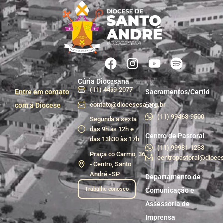
Cúria Diocesana
(11) 4469-2077
Entre em contato
Sacramentos/Certid
contato@diocesesa.org.br
com a Diocese
ões
(11) 99463-9500
Segunda a sexta
das 9h às 12h e
Centro de Pastoral
das 13h30 às 17h
(11) 99981-1233
Praça do Carmo, 36
centropastoral@dioces
- Centro, Santo
André - SP
Departamento de
Trabalhe conosco
Comunicação e
Assessoria de
Imprensa