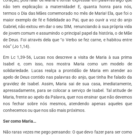
não tem explicação: a maternidade! E, quanta honra para nós,
termos o Dia das Mães comemorado no mês de Maria! Ela,
que foi o
maior exemplo de fé e fidelidade ao Pai, que
ao ouvir a voz do anjo
Gabriel,
não exitou em dar o seu SIM,
renunciando à sua própria vida
de jovem comum e assumindo o principal papel da história, o de Mãe
de Deus. Foi através dela que “o Verbo se fez carne, e habitou entre
nós” (Jo 1,14).
Em Lc 1,39-56, Lucas nos descreve a visita de Maria à sua prima
Isabel e, com isso, nos mostra Maria como um modelo de
solidariedade. Lucas realça a prontidão de Maria em atender ao
apelo de Deus contido nas palavras do anjo, que tinha lhe falado da
gravidez de Isabel. Assim, Maria sai de sua casa, imediatamente,
apressadamente, para se colocar a serviço de Isabel. Tal atitude de
Maria, frente ao apelo da Palavra, quer nos ensinar que não devemos
nos fechar sobre nós mesmos, atendendo apenas aqueles que
conhecemos ou que nos são mais próximos.
Ser como Maria…
Não raras vezes me pego pensando: O que devo fazer para ser como