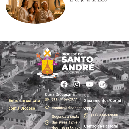
Cúria Diocesana
(11) 4469-2077
Entre em contato
Sacramentos/Certid
contato@diocesesa.org.br
com a Diocese
ões
(11) 99463-9500
Segunda a sexta
das 9h às 12h e
Centro de Pastoral
das 13h30 às 17h