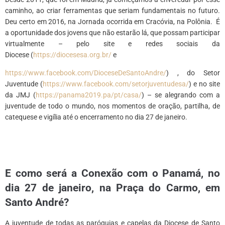
caminho, ao criar ferramentas que seriam fundamentais no futuro.
Deu certo em 2016, na Jornada ocorrida em Cracóvia, na Polônia. É
a oportunidade dos jovens que não estarão lá, que possam participar
virtualmente – pelo site e redes sociais da
Diocese (
https://diocesesa.org.br/
e
https://www.facebook.com/DioceseDeSantoAndre/
) , do Setor
Juventude (
https://www.facebook.com/setorjuventudesa/
) e no site
da JMJ (
https://panama2019.pa/pt/casa/
) – se alegrando com a
juventude de todo o mundo, nos momentos de oração, partilha, de
catequese e vigília até o encerramento no dia 27 de janeiro.
*
E como será a Conexão com o Panamá, no
dia 27 de janeiro, na Praça do Carmo, em
Santo André
?
A juventude de todas as paróquias e capelas da Diocese de Santo