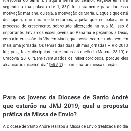
A escolha do tema “Eis aqui a serva do Senhor. Faça-se em mim
segundo a tua palavra (Lc 1, 38)” foi justamente para dar essa
motivação mariana, ou seja, a motivação de Maria. É aquela que está
despojada, que não mede esforços, aquela que se coloca num
processo de crescimento, sobretudo alicerçada na sua fé. Isso é
importante. Enviamos esses jovens ao Panamá e peçamos a Deus,
com a intercessão da Virgem Maria, que possa ocorrer tudo bem em
mais uma jornada. Os temas das duas últimas jornadas – Rio 2013
Ide, pois, fazer discípulos entre todas as nações! (Mateus 28:19) e
Cracóvia 2016 “Bem-aventurados os misericordiosos, porque eles
alcançarão misericórdia” (
Mt 5,7
) – caminharam nessa direção.
*
Para os jovens da Diocese de Santo André
que estarão na JMJ 2019, qual a proposta
prática da Missa de Envio
?
A Diocese de Santo André realizou a Missa de Envio (realizada no dia