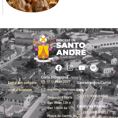
Cúria Diocesana
(11) 4469-2077
Entre em contato
Sacramentos/Certid
contato@diocesesa.org.br
com a Diocese
ões
(11) 99463-9500
Segunda a sexta
das 9h às 12h e
Centro de Pastoral
das 13h30 às 17h
(11) 99981-1233
Praça do Carmo, 36
centropastoral@dioces