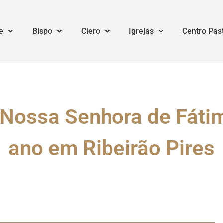
e
Bispo
Clero
Igrejas
Centro Pas
 Nossa Senhora de Fát
ano em Ribeirão Pires