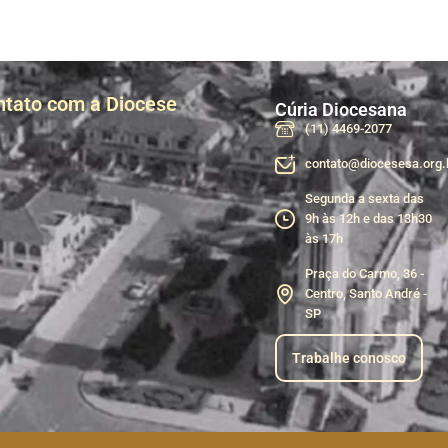
ntato com a Diocese
Cúria Diocesana
(11) 4469-2077
contato@diocesesa.org.
Segunda a sexta das
9h às 12h e das 13h30
às 17h
Praça do Carmo, 36 -
Centro, Santo André -
SP
Trabalhe conosco