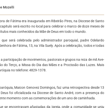
pe Mozelli
a de Fátima era inaugurada em Ribeirão Pires, na Diocese de Santo
capítulo será escrito no local para celebrar o marco de doze meses de
s títulos mais conhecidos da Mãe de Deus em todo o mundo.
ue será celebrada pelo administrador paroquial, padre Odelardo
Senhora de Fátima, 13, na Vila Suely. Após a celebração, todos e todas
 a participação de movimentos, pastorais e grupos na reza de mil Ave-
o do Terço, a Missa do Dia das Mães e a Procissão das Luzes. Mais
aróquia no telefone: 4829-1378.
aróquia, Maicon Genovez Domingos, faz uma retrospectiva desde 13
us foi oficializada na Diocese de Santo André, com a presença do
presente momento com as comemorações de um ano de caminhada.
que se encontravam afastadas da Igreja, onde a comunidade se uniu