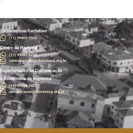
Sacramentos/Certidões
(11) 99463-9500
Centro de Pastoral
br
(11) 99981-1233
centropastoral@diocesesa.org.br
Departamento de Comunicação
e Assessoria de Imprensa
(11) 99928-9422
comunicacao@diocesesa.org.br