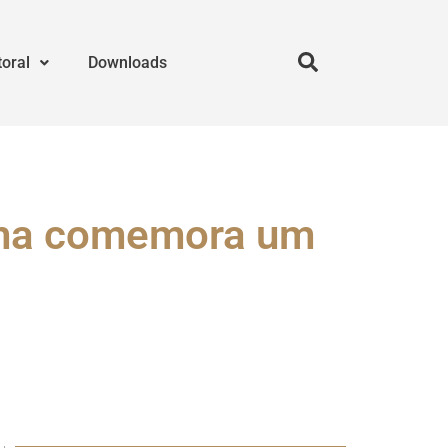
toral
Downloads
ima comemora um