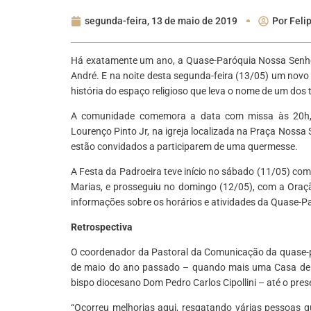
segunda-feira, 13 de maio de 2019
Por
Feli
Há exatamente um ano, a Quase-Paróquia Nossa Senhor
André. E na noite desta segunda-feira (13/05) um novo 
história do espaço religioso que leva o nome de um do
A comunidade comemora a data com missa às 20h, q
Lourenço Pinto Jr, na igreja localizada na Praça Nossa 
estão convidados a participarem de uma quermesse.
A Festa da Padroeira teve início no sábado (11/05) com
Marias, e prosseguiu no domingo (12/05), com a Oraçã
informações sobre os horários e atividades da Quase-P
Retrospectiva
O coordenador da Pastoral da Comunicação da quase-p
de maio do ano passado – quando mais uma Casa de De
bispo diocesano Dom Pedro Carlos Cipollini – até o 
“Ocorreu melhorias aqui, resgatando várias pessoas 