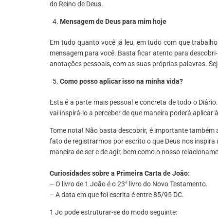
do Reino de Deus.
Mensagem de Deus para mim hoje
Em tudo quanto você já leu, em tudo com que trabalh
mensagem para você. Basta ficar atento para descobri-
anotações pessoais, com as suas próprias palavras. Sej
Como posso aplicar isso na minha vida?
Esta é a parte mais pessoal e concreta de todo o Diário
vai inspirá-lo a perceber de que maneira poderá aplicar 
Tome nota! Não basta descobrir, é importante também a
fato de registrarmos por escrito o que Deus nos inspira
maneira de ser e de agir, bem como o nosso relacionam
Curiosidades sobre a Primeira Carta de João:
– O livro de 1 João é o 23° livro do Novo Testamento.
– A data em que foi escrita é entre 85/95 DC.
1 Jo pode estruturar-se do modo seguinte: