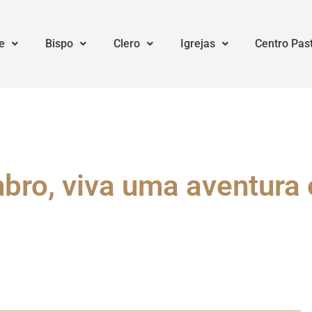
e
Bispo
Clero
Igrejas
Centro Pas
ro, viva uma aventura e