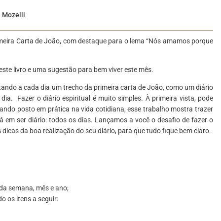
 Mozelli
imeira Carta de João, com destaque para o lema “Nós amamos porque
ste livro e uma sugestão para bem viver este mês.
tando a cada dia um trecho da primeira carta de João, como um diário
o dia.
Fazer o diário espiritual é muito simples. À primeira vista, pode
ando posto em prática na vida cotidiana, esse trabalho mostra trazer
tá em ser diário: todos os dias. Lançamos a você o desafio de fazer o
s dicas da boa realização do seu diário, para que tudo fique bem claro.
a da semana, mês e ano;
 os itens a seguir: