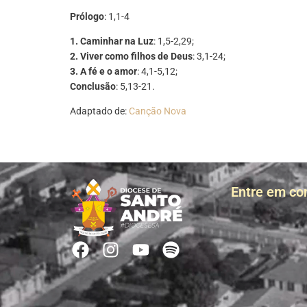
Prólogo
: 1,1-4
1. Caminhar na Luz
: 1,5-2,29;
2. Viver como filhos de Deus
: 3,1-24;
3. A fé e o amor
: 4,1-5,12;
Conclusão
: 5,13-21.
Adaptado de:
Canção Nova
Entre em co