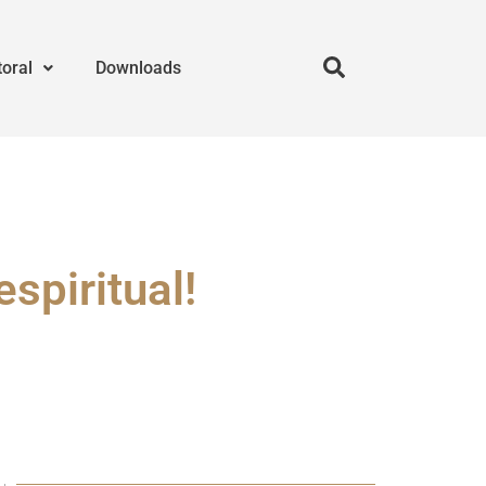
toral
Downloads
spiritual!