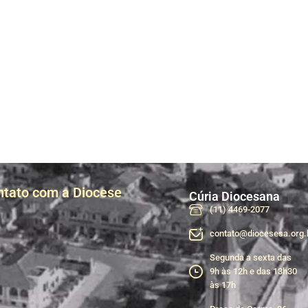
ntato com a Diocese
Cúria Diocesana
(11) 4469-2077
contato@diocesesa.org.
Segunda a sexta das
9h às 12h e das 13h30
às 17h