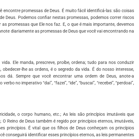
 encontre promessas de Deus. É muito fácil identificá-las: são coisas
 de Deus. Podemos confiar nestas promessas, podemos correr riscos
er as promessas que Ele nos faz. E, o que é mais importante, devemos
anote diariamente as promessas de Deus que você vai encontrando na
 vida. Ele manda, prescreve, proíbe, ordena; tudo para nos conduzir
bedecer-lhe as ordens, é o segredo da vida. É do nosso interesse,
nos dá. Sempre que você encontrar uma ordem de Deus, anote-a
erbo no imperativo “dai”, “fazei”, “ide”, “buscai”, “recebei”, “perdoai”,
ricidade, o corpo humano, etc.; As leis são princípios imutáveis que
O Reino de Deus também é regido por princípios eternos, imutáveis,
es princípios. É vital que os filhos de Deus conheçam os princípios
ocê conseguirá identificar esses princípios eternos, as leis permanentes