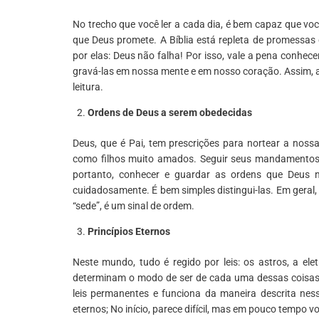
No trecho que você ler a cada dia, é bem capaz que você
que Deus promete. A Bíblia está repleta de promessas
por elas: Deus não falha! Por isso, vale a pena conhec
gravá-las em nossa mente e em nosso coração. Assim, 
leitura.
Ordens de Deus a serem obedecidas
Deus, que é Pai, tem prescrições para nortear a nossa
como filhos muito amados. Seguir seus mandamentos, o
portanto, conhecer e guardar as ordens que Deus 
cuidadosamente. É bem simples distingui-las. Em geral, o v
“sede”, é um sinal de ordem.
Princípios Eternos
Neste mundo, tudo é regido por leis: os astros, a elet
determinam o modo de ser de cada uma dessas coisas; 
leis permanentes e funciona da maneira descrita ness
eternos; No início, parece difícil, mas em pouco tempo v