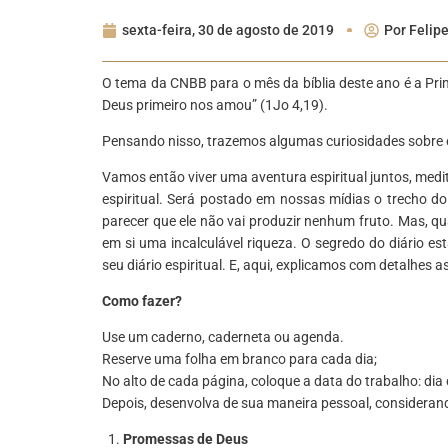
sexta-feira, 30 de agosto de 2019
Por
Felipe
O tema da CNBB para o mês da bíblia deste ano é a Pr
Deus primeiro nos amou” (1Jo 4,19).
Pensando nisso, trazemos algumas curiosidades sobre e
Vamos então viver uma aventura espiritual juntos, medi
espiritual. Será postado em nossas mídias o trecho d
parecer que ele não vai produzir nenhum fruto. Mas, qu
em si uma incalculável riqueza. O segredo do diário es
seu diário espiritual. E, aqui, explicamos com detalhes a
Como fazer?
Use um caderno, caderneta ou agenda.
Reserve uma folha em branco para cada dia;
No alto de cada página, coloque a data do trabalho: di
Depois, desenvolva de sua maneira pessoal, considerando
Promessas de Deus