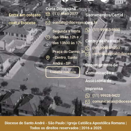
Cúria Diocesana
(11) 4469-2077
Entre em contato
Sacramentos/Certid
contato@diocesesa.org.br
com a Diocese
ões
(11) 99463-9500
Segunda a sexta
das 9h às 12h e
Centro de Pastoral
das 13h30 às 17h
(11) 99981-1233
Praça do Carmo, 36
centropastoral@dioces
- Centro, Santo
André - SP
Departamento de
Trabalhe conosco
Comunicação e
Assessoria de
Imprensa
(11) 99928-9422
comunicacao@diocese
Diocese de Santo André - São Paulo | Igreja Católica Apostólica Romana |
Todos os direitos reservados | 2016 a 2025