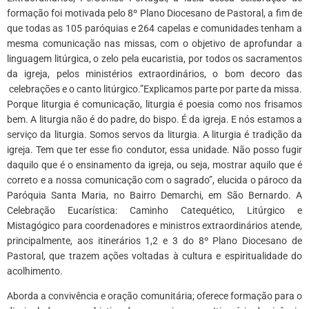
formação foi motivada pelo 8º Plano Diocesano de Pastoral, a fim de
que todas as 105 paróquias e 264 capelas e comunidades tenham a
mesma comunicação nas missas, com o objetivo de aprofundar a
linguagem litúrgica, o zelo pela eucaristia, por todos os sacramentos
da igreja, pelos ministérios extraordinários, o bom decoro das
celebrações e o canto litúrgico.”Explicamos parte por parte da missa.
Porque liturgia é comunicação, liturgia é poesia como nos frisamos
bem. A liturgia não é do padre, do bispo. É da igreja. E nós estamos a
serviço da liturgia. Somos servos da liturgia. A liturgia é tradição da
igreja. Tem que ter esse fio condutor, essa unidade. Não posso fugir
daquilo que é o ensinamento da igreja, ou seja, mostrar aquilo que é
correto e a nossa comunicação com o sagrado”, elucida o pároco da
Paróquia Santa Maria, no Bairro Demarchi, em São Bernardo. A
Celebração Eucarística: Caminho Catequético, Litúrgico e
Mistagógico para coordenadores e ministros extraordinários atende,
principalmente, aos itinerários 1,2 e 3 do 8º Plano Diocesano de
Pastoral, que trazem ações voltadas à cultura e espiritualidade do
acolhimento.
Aborda a convivência e oração comunitária; oferece formação para o