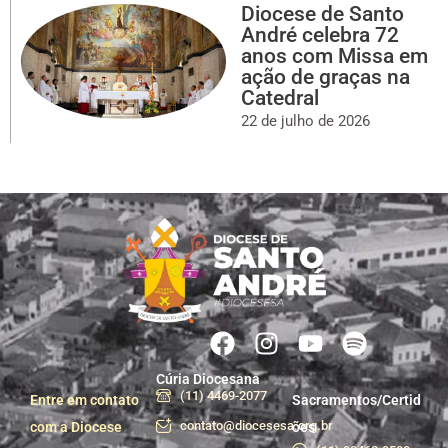
Diocese de Santo
André celebra 72
anos com Missa em
ação de graças na
Catedral
22 de julho de 2026
Cúria Diocesana
(11) 4469-2077
Entre em contato
Sacramentos/Certid
contato@diocesesa.org.br
com a Diocese
ões