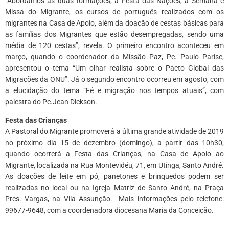
“Abordamos as duas formações, a Festa das Nações, a Semana e
Missa do Migrante, os cursos de português realizados com os
migrantes na Casa de Apoio, além da doação de cestas básicas para
as famílias dos Migrantes que estão desempregadas, sendo uma
média de 120 cestas”, revela. O primeiro encontro aconteceu em
março, quando o coordenador da Missão Paz, Pe. Paulo Parise,
apresentou o tema “Um olhar realista sobre o Pacto Global das
Migrações da ONU”. Já o segundo encontro ocorreu em agosto, com
a elucidação do tema “Fé e migração nos tempos atuais”, com
palestra do Pe.Jean Dickson.
Festa das Crianças
A Pastoral do Migrante promoverá a última grande atividade de 2019
no próximo dia 15 de dezembro (domingo), a partir das 10h30,
quando ocorrerá a Festa das Crianças, na Casa de Apoio ao
Migrante, localizada na Rua Montevidéu, 71, em Utinga, Santo André.
As doações de leite em pó, panetones e brinquedos podem ser
realizadas no local ou na Igreja Matriz de Santo André, na Praça
Pres. Vargas, na Vila Assunção. Mais informações pelo telefone:
99677-9648, com a coordenadora diocesana Maria da Conceição.