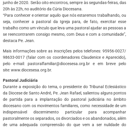
junho de 2020. Serão oito encontros, sempre às segundas-feiras, das
20h às 22h, no auditório da Cúria Diocesana.
“Para conhecer e orientar aquilo que nós estaremos trabalhando, ou
seja, conhecer a pastoral da Igreja para, de fato, exercitar esse
trabalho como um vínculo que leva uma pastoral ajudar as pessoas a
se reencontrarem consigo mesmo, com Deus e com a comunidade”,
destaca Pe. Jean.
Mais informações sobre as inscrições pelos telefones: 95956-0027/
98633-0017 (falar com os coordenadores Claudenice e Aparecido),
pelo e-mail: pastoralfamiliar@diocesesa.org.br e em breve pelo
site: www.diocesesa.org.br.
Pastoral Judiciária
Durante a exposição do tema, o presidente do Tribunal Eclesiástico
da Diocese de Santo André, Pe. Jean Rafael, salientou alguns pontos
de partida para a implantação do pastoral judiciária no âmbito
diocesano com os movimentos familiares, como necessidade de um
indispensável discernimento particular para acompanhar
pastoralmente os separados, os divorciados e os abandonados, além
de uma adequada compreensão do que vem a ser nulidade do