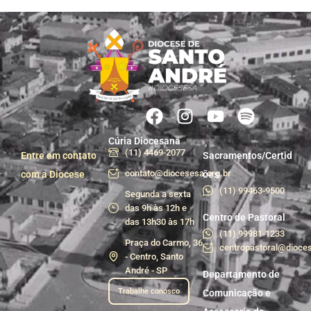
Cúria Diocesana
(11) 4469-2077
Entre em contato
Sacramentos/Certid
contato@diocesesa.org.br
com a Diocese
ões
(11) 99463-9500
Segunda a sexta
das 9h às 12h e
Centro de Pastoral
das 13h30 às 17h
(11) 99981-1233
Praça do Carmo, 36
centropastoral@dioces
- Centro, Santo
André - SP
Departamento de
Trabalhe conosco
Comunicação e