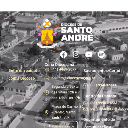
Cúria Diocesana
(11) 4469-2077
Entre em contato
Sacramentos/Certid
contato@diocesesa.org.br
com a Diocese
ões
(11) 99463-9500
Segunda a sexta
das 9h às 12h e
Centro de Pastoral
das 13h30 às 17h
(11) 99981-1233
Praça do Carmo, 36
centropastoral@dioces
- Centro, Santo
André - SP
Departamento de
Trabalhe conosco
Comunicação e