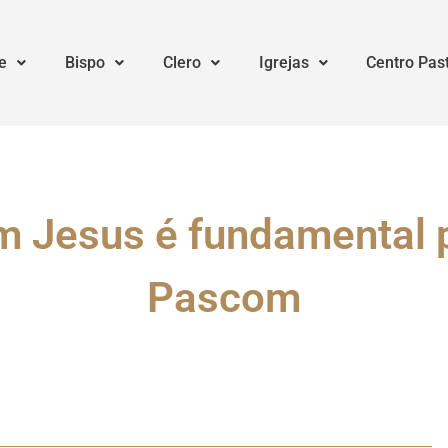
e
Bispo
Clero
Igrejas
Centro Pas
m Jesus é fundamental 
Pascom