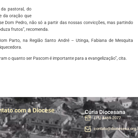
 da pastoral, do
e da oração que
 Dom Pedro, não só a partir das nossas convicções, mas partindo
oduza frutos”, recomenda.
m Parto, na Região Santo André – Utinga, Fabiana de Mesquita
riquecedora.
am o quanto ser Pascom é importante para a evangelização”, cita.
ntato com a Diocese
Cúria Diocesana
(11) 4469-2077
contato@diocesesa.org.