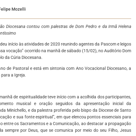
Felipe Mozelli
ação Diocesana contou com palestras de Dom Pedro e da Irmã Helena
antíssimo
eu início às atividades de 2020 reunindo agentes da Pascom e leigos
ossa vocação” ocorrido na manhã de sábado (15/02), no Auditório Dom
olo da Cúria Diocesana.
esano de Pastoral e está em sintonia com Ano Vocacional Diocesano, a
para a Igreja.
manhã de espiritualidade teve início com a acolhida dos participantes,
mento musical e oração seguidos da apresentação inicial da
 Minichello, e da palestra proferida pelo bispo da Diocese de Santo
icação e sua fonte espiritual”, em que elencou pontos essenciais para
ção entre os Sacramentos e a Comunicação, ao destacar a propagação
da sempre por Deus, que se comunica por meio do seu Filho, Jesus