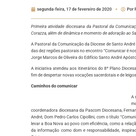
segunda-feira, 17 de fevereiro de 2020
Por
Primeira atividade diocesana da Pastoral da Comunic
Corazza, além de dinâmica e momento de adoração ao S
A Pastoral da Comunicação da Diocese de Santo André d
das dez regiões pastorais no encontro “Comunicar é n
Jorge Marcos de Oliveira do Edifício Santo André Apóst
A iniciativa atendeu aos itinerários do 8º Plano Dioc
fim de despertar novas vocações sacerdotais e de leigos 
Caminhos do comunicar
A 
mo
coordenadora diocesana da Pascom Diocesana, Fernanda
André, Dom Pedro Carlos Cipollini, com o título “Comun
levar a Boa Nova ao povo com eficiência, como a rela
da informação como dom e responsabilidade, inspira