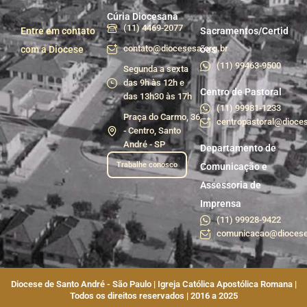
Cúria Diocesana
(11) 4469-2077
Entre em contato
Sacramentos/Certid
contato@diocesesa.org.br
com a Diocese
ões
(11) 99463-9500
Segunda a sexta
das 9h às 12h e
Centro de Pastoral
das 13h30 às 17h
(11) 99981-1233
Praça do Carmo, 36
centropastoral@dioces
- Centro, Santo
André - SP
Departamento de
Trabalhe conosco
Comunicação e
Assessoria de
Imprensa
(11) 99928-9422
comunicacao@diocese
Diocese de Santo André - São Paulo | Igreja Católica Apostólica Romana |
Todos os direitos reservados | 2016 a 2025