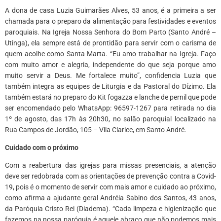
A dona de casa Luzia Guimarães Alves, 53 anos, é a primeira a ser
chamada para o preparo da alimentação para festividades e eventos
paroquiais. Na Igreja Nossa Senhora do Bom Parto (Santo André –
Utinga), ela sempre está de prontidão para servir com o carisma de
quem acolhe como Santa Marta. “Eu amo trabalhar na Igreja. Faço
com muito amor e alegria, independente do que seja porque amo
muito servir a Deus. Me fortalece muito”, confidencia Luzia que
também integra as equipes de Liturgia e da Pastoral do Dízimo. Ela
também estará no preparo do Kit fogazza e lanche de pernil que pode
ser encomendado pelo WhatsApp: 96597-1267 para retirada no dia
1º de agosto, das 17h às 20h30, no salão paroquial localizado na
Rua Campos de Jordão, 105 – Vila Clarice, em Santo André.
Cuidado com o próximo
Com a reabertura das igrejas para missas presenciais, a atenção
deve ser redobrada com as orientações de prevenção contra a Covid-
19, pois é o momento de servir com mais amor e cuidado ao próximo,
como afirma a ajudante geral Andréia Sabino dos Santos, 43 anos,
da Paróquia Cristo Rei (Diadema). “Cada limpeza e higienização que
fazemos na nossa paróquia é aquele abraço que não podemos mais