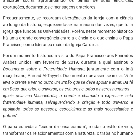
amizade social, aprofundando os temas de suas encíclicas,
exortações, documentos e mensagens anteriores.
Frequentemente, se recordam divergências da Igreja com a ciência
ao longo da história, esquecendo-se, na maioria das vezes, que foi a
Igreja que fundou as Universidades. Porém, neste momento histórico
há uma grande convergência entre a ciência e o que ensina o Papa
Francisco, como liderança maior da Igreja Católica.
Foi um momento histórico a visita do Papa Francisco aos Emirados
Árabes Unidos, em fevereiro de 2019, durante a qual assinou o
Documento sobre a Fraternidade Humana
, juntamente com o Imã
muçulmano, Ahmad Al-Tayyeb. Documento que assim se inicia: “
A fé
leva o crente a ver no outro um irmão que se deve apoiar e amar. Da fé
em Deus, que criou o universo, as criaturas e todos os seres humanos –
iguais pela sua Misericórdia, o crente é chamado a expressar esta
fraternidade humana, salvaguardando a criação e todo universo e
apoiando todas as pessoas, especialmente as mais necessitadas e
pobres
”.
O papa convida a “cuidar da casa comum”, mudar o estilo de vida,
transformar os relacionamentos com a natureza, o trabalho humano