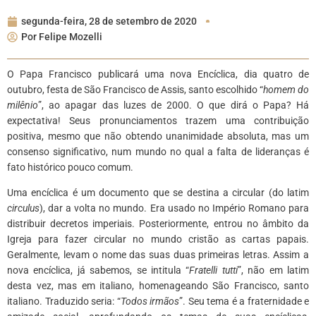
segunda-feira, 28 de setembro de 2020
Por
Felipe Mozelli
O Papa Francisco publicará uma nova Encíclica, dia quatro de
outubro, festa de São Francisco de Assis, santo escolhido “
homem do
milênio
”, ao apagar das luzes de 2000. O que dirá o Papa? Há
expectativa! Seus pronunciamentos trazem uma contribuição
positiva, mesmo que não obtendo unanimidade absoluta, mas um
consenso significativo, num mundo no qual a falta de lideranças é
fato histórico pouco comum.
Uma encíclica é um documento que se destina a circular (do latim
circulus
), dar a volta no mundo. Era usado no Império Romano para
distribuir decretos imperiais. Posteriormente, entrou no âmbito da
Igreja para fazer circular no mundo cristão as cartas papais.
Geralmente, levam o nome das suas duas primeiras letras. Assim a
nova encíclica, já sabemos, se intitula “
Fratelli tutti
”, não em latim
desta vez, mas em italiano, homenageando São Francisco, santo
italiano. Traduzido seria: “
Todos irmãos
”. Seu tema é a fraternidade e