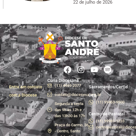
22 de julho de 2026
Cúria Diocesana
(11) 4469-2077
Entre em contato
Sacramentos/Certid
contato@diocesesa.org.br
com a Diocese
ões
(11) 99463-9500
Segunda a sexta
das 9h às 12h e
Centro de Pastoral
das 13h30 às 17h
(11) 99981-1233
Praça do Carmo, 36
centropastoral@dioces
- Centro, Santo