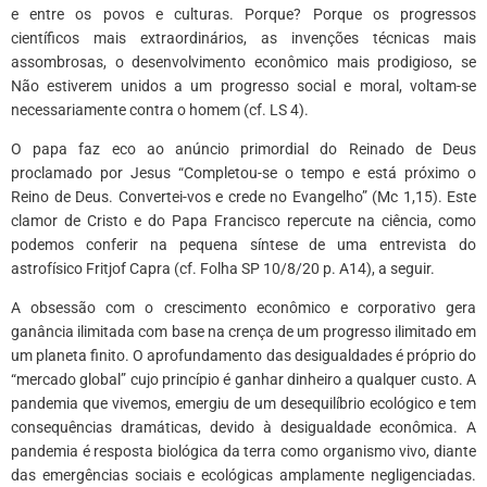
e entre os povos e culturas. Porque? Porque os progressos
científicos mais extraordinários, as invenções técnicas mais
assombrosas, o desenvolvimento econômico mais prodigioso, se
Não estiverem unidos a um progresso social e moral, voltam-se
necessariamente contra o homem (cf. LS 4).
O papa faz eco ao anúncio primordial do Reinado de Deus
proclamado por Jesus “Completou-se o tempo e está próximo o
Reino de Deus. Convertei-vos e crede no Evangelho” (Mc 1,15). Este
clamor de Cristo e do Papa Francisco repercute na ciência, como
podemos conferir na pequena síntese de uma entrevista do
astrofísico Fritjof Capra (cf. Folha SP 10/8/20 p. A14), a seguir.
A obsessão com o crescimento econômico e corporativo gera
ganância ilimitada com base na crença de um progresso ilimitado em
um planeta finito. O aprofundamento das desigualdades é próprio do
“mercado global” cujo princípio é ganhar dinheiro a qualquer custo. A
pandemia que vivemos, emergiu de um desequilíbrio ecológico e tem
consequências dramáticas, devido à desigualdade econômica. A
pandemia é resposta biológica da terra como organismo vivo, diante
das emergências sociais e ecológicas amplamente negligenciadas.