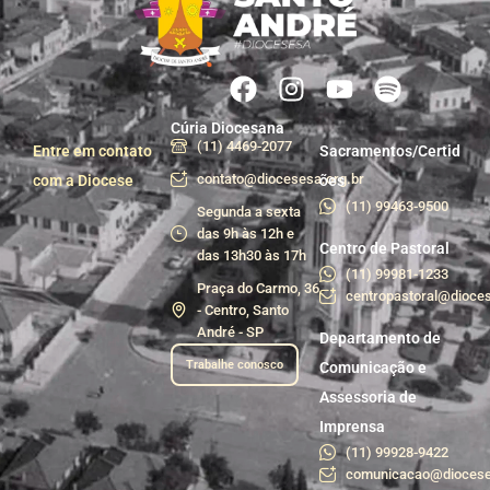
Cúria Diocesana
(11) 4469-2077
Entre em contato
Sacramentos/Certid
contato@diocesesa.org.br
com a Diocese
ões
(11) 99463-9500
Segunda a sexta
das 9h às 12h e
Centro de Pastoral
das 13h30 às 17h
(11) 99981-1233
Praça do Carmo, 36
centropastoral@dioces
- Centro, Santo
André - SP
Departamento de
Trabalhe conosco
Comunicação e
Assessoria de
Imprensa
(11) 99928-9422
comunicacao@diocese