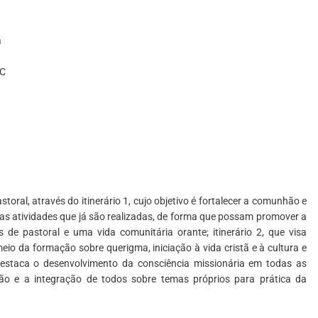
a
BC
toral, através do itinerário 1, cujo objetivo é fortalecer a comunhão e
as atividades que já são realizadas, de forma que possam promover a
s de pastoral e uma vida comunitária orante; itinerário 2, que visa
io da formação sobre querigma, iniciação à vida cristã e à cultura e
e destaca o desenvolvimento da consciência missionária em todas as
ão e a integração de todos sobre temas próprios para prática da