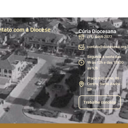
ntato com a Diocese
Cúria Diocesana
(11) 4469-2077
contato@diocesesa.org.
Segunda a sexta das
9h às 12h e das 13h30
às 17h
Praça do Carmo, 36 -
Centro, Santo André -
SP
Trabalhe conosco