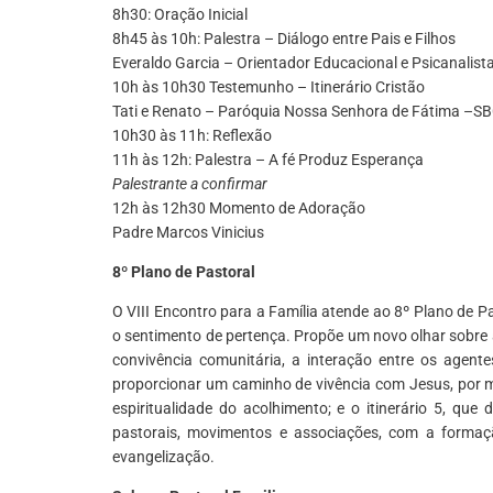
8h30: Oração Inicial
8h45 às 10h: Palestra – Diálogo entre Pais e Filhos
Everaldo Garcia – Orientador Educacional e Psicanalist
10h às 10h30 Testemunho – Itinerário Cristão
Tati e Renato – Paróquia Nossa Senhora de Fátima –S
10h30 às 11h: Reflexão
11h às 12h: Palestra – A fé Produz Esperança
Palestrante a confirmar
12h às 12h30 Momento de Adoração
Padre Marcos Vinicius
8º Plano de Pastoral
O VIII Encontro para a Família atende ao 8º Plano de Pas
o sentimento de pertença. Propõe um novo olhar sobre 
convivência comunitária, a interação entre os agente
proporcionar um caminho de vivência com Jesus, por me
espiritualidade do acolhimento; e o itinerário 5, qu
pastorais, movimentos e associações, com a formaç
evangelização.