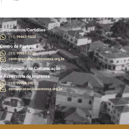
Sacramentos/Certidões
(11) 99463-9500
Centro de Pastoral
br
(11) 99981-1233
centropastoral@diocesesa.org.br
Departamento de Comunicação
e Assessoria de Imprensa
(11) 99928-9422
comunicacao@diocesesa.org.br