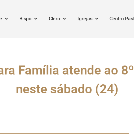
e
Bispo
Clero
Igrejas
Centro Pas
ara Família atende ao 8
neste sábado (24)