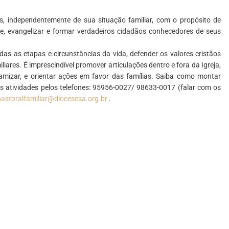
s, independentemente de sua situação familiar, com o propósito de
de, evangelizar e formar verdadeiros cidadãos conhecedores de seus
as as etapas e circunstâncias da vida, defender os valores cristãos
iares. É imprescindível promover articulações dentro e fora da Igreja,
amizar, e orientar ações em favor das famílias. Saiba como montar
as atividades pelos telefones: 95956-0027/ 98633-0017 (falar com os
pastoralfamiliar@diocesesa.org.br
.