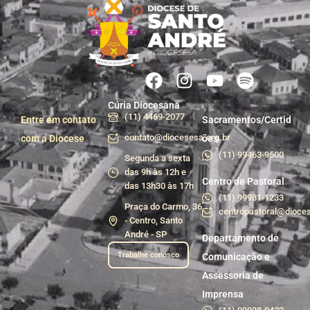
Cúria Diocesana
(11) 4469-2077
Entre em contato
Sacramentos/Certid
contato@diocesesa.org.br
com a Diocese
ões
(11) 99463-9500
Segunda a sexta
das 9h às 12h e
Centro de Pastoral
das 13h30 às 17h
(11) 99981-1233
Praça do Carmo, 36
centropastoral@dioces
- Centro, Santo
André - SP
Departamento de
Trabalhe conosco
Comunicação e
Assessoria de
Imprensa