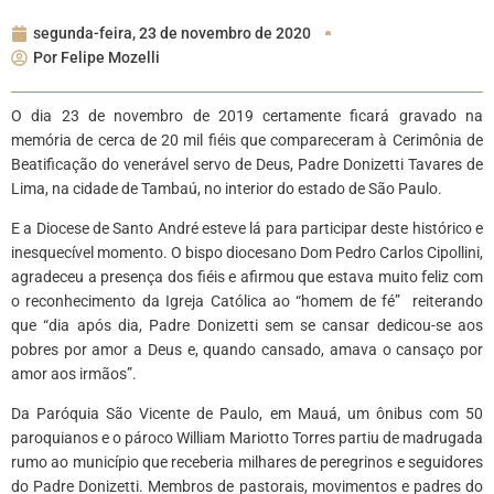
segunda-feira, 23 de novembro de 2020
Por
Felipe Mozelli
O dia 23 de novembro de 2019 certamente ficará gravado na
memória de cerca de 20 mil fiéis que compareceram à Cerimônia de
Beatificação do venerável servo de Deus, Padre Donizetti Tavares de
Lima, na cidade de Tambaú, no interior do estado de São Paulo.
E a Diocese de Santo André esteve lá para participar deste histórico e
inesquecível momento. O bispo diocesano Dom Pedro Carlos Cipollini,
agradeceu a presença dos fiéis e afirmou que estava muito feliz com
o reconhecimento da Igreja Católica ao “homem de fé” reiterando
que “dia após dia, Padre Donizetti sem se cansar dedicou-se aos
pobres por amor a Deus e, quando cansado, amava o cansaço por
amor aos irmãos”.
Da Paróquia São Vicente de Paulo, em Mauá, um ônibus com 50
paroquianos e o pároco William Mariotto Torres partiu de madrugada
rumo ao município que receberia milhares de peregrinos e seguidores
do Padre Donizetti. Membros de pastorais, movimentos e padres do