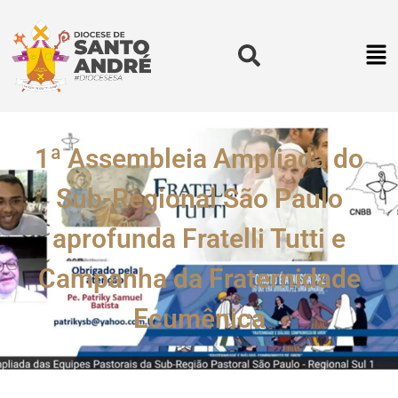
1ª Assembleia Ampliada do
Sub-Regional São Paulo
aprofunda Fratelli Tutti e
Campanha da Fraternidade
Ecumênica