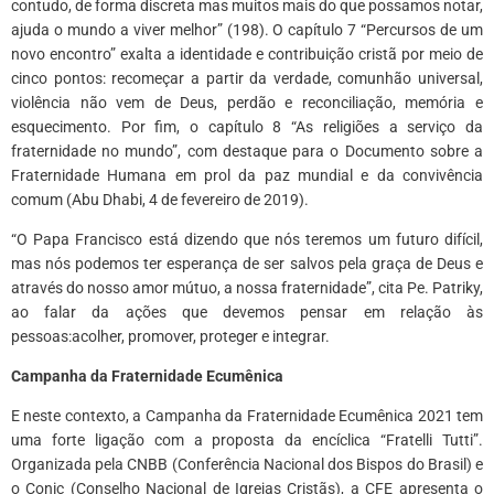
contudo, de forma discreta mas muitos mais do que possamos notar,
ajuda o mundo a viver melhor” (198). O capítulo 7 “Percursos de um
novo encontro” exalta a identidade e contribuição cristã por meio de
cinco pontos: recomeçar a partir da verdade, comunhão universal,
violência não vem de Deus, perdão e reconciliação, memória e
esquecimento. Por fim, o capítulo 8 “As religiões a serviço da
fraternidade no mundo”, com destaque para o Documento sobre a
Fraternidade Humana em prol da paz mundial e da convivência
comum (Abu Dhabi, 4 de fevereiro de 2019).
“O Papa Francisco está dizendo que nós teremos um futuro difícil,
mas nós podemos ter esperança de ser salvos pela graça de Deus e
através do nosso amor mútuo, a nossa fraternidade”, cita Pe. Patriky,
ao falar da ações que devemos pensar em relação às
pessoas:acolher, promover, proteger e integrar.
Campanha da Fraternidade Ecumênica
E neste contexto, a Campanha da Fraternidade Ecumênica 2021 tem
uma forte ligação com a proposta da encíclica “Fratelli Tutti”.
Organizada pela CNBB (Conferência Nacional dos Bispos do Brasil) e
o Conic (Conselho Nacional de Igrejas Cristãs), a CFE apresenta o