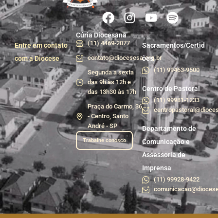
Cúria Diocesana
(11) 4469-2077
Entre em contato
Sacramentos/Certid
contato@diocesesa.org.br
com a Diocese
ões
(11) 99463-9500
Segunda a sexta
das 9h às 12h e
Centro de Pastoral
das 13h30 às 17h
(11) 99981-1233
Praça do Carmo, 36
centropastoral@dioces
- Centro, Santo
André - SP
Departamento de
Trabalhe conosco
Comunicação e
Assessoria de
Imprensa
(11) 99928-9422
comunicacao@diocese