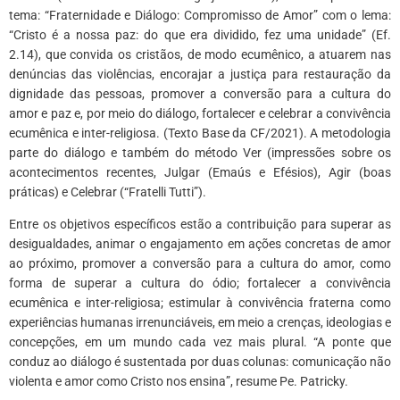
tema: “Fraternidade e Diálogo: Compromisso de Amor” com o lema:
“Cristo é a nossa paz: do que era dividido, fez uma unidade” (Ef.
2.14), que convida os cristãos, de modo ecumênico, a atuarem nas
denúncias das violências, encorajar a justiça para restauração da
dignidade das pessoas, promover a conversão para a cultura do
amor e paz e, por meio do diálogo, fortalecer e celebrar a convivência
ecumênica e inter-religiosa. (Texto Base da CF/2021). A metodologia
parte do diálogo e também do método Ver (impressões sobre os
acontecimentos recentes, Julgar (Emaús e Efésios), Agir (boas
práticas) e Celebrar (“Fratelli Tutti”).
Entre os objetivos específicos estão a contribuição para superar as
desigualdades, animar o engajamento em ações concretas de amor
ao próximo, promover a conversão para a cultura do amor, como
forma de superar a cultura do ódio; fortalecer a convivência
ecumênica e inter-religiosa; estimular à convivência fraterna como
experiências humanas irrenunciáveis, em meio a crenças, ideologias e
concepções, em um mundo cada vez mais plural. “A ponte que
conduz ao diálogo é sustentada por duas colunas: comunicação não
violenta e amor como Cristo nos ensina”, resume Pe. Patricky.