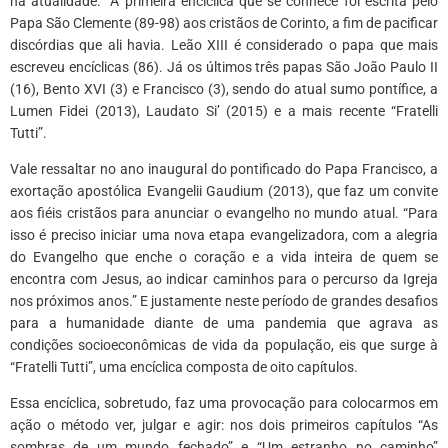
na atualidade.” A primeira encíclica que se conhece foi escrita pelo
Papa São Clemente (89-98) aos cristãos de Corinto, a fim de pacificar
discórdias que ali havia. Leão XIII é considerado o papa que mais
escreveu encíclicas (86). Já os últimos três papas São João Paulo II
(16), Bento XVI (3) e Francisco (3), sendo do atual sumo pontífice, a
Lumen Fidei (2013), Laudato Si’ (2015) e a mais recente “Fratelli
Tutti”.
Vale ressaltar no ano inaugural do pontificado do Papa Francisco, a
exortação apostólica Evangelii Gaudium (2013), que faz um convite
aos fiéis cristãos para anunciar o evangelho no mundo atual. “Para
isso é preciso iniciar uma nova etapa evangelizadora, com a alegria
do Evangelho que enche o coração e a vida inteira de quem se
encontra com Jesus, ao indicar caminhos para o percurso da Igreja
nos próximos anos.” E justamente neste período de grandes desafios
para a humanidade diante de uma pandemia que agrava as
condições socioeconômicas de vida da população, eis que surge à
“Fratelli Tutti”, uma encíclica composta de oito capítulos.
Essa encíclica, sobretudo, faz uma provocação para colocarmos em
ação o método ver, julgar e agir: nos dois primeiros capítulos “As
sombras de um mundo fechado” e “Um estranho no caminho”