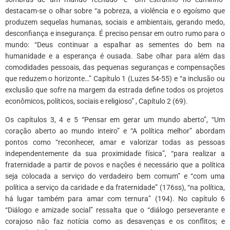
destacam-se o olhar sobre “a pobreza, a violência e o egoísmo que
produzem sequelas humanas, sociais e ambientais, gerando medo,
desconfiança e insegurança. É preciso pensar em outro rumo para o
mundo: “Deus continuar a espalhar as sementes do bem na
humanidade e a esperança é ousada. Sabe olhar para além das
comodidades pessoais, das pequenas seguranças e compensações
que reduzem o horizonte…” Capítulo 1 (Luzes 54-55) e “a inclusão ou
exclusão que sofre na margem da estrada define todos os projetos
econômicos, políticos, sociais e religioso” , Capítulo 2 (69).
Os capítulos 3, 4 e 5 “Pensar em gerar um mundo aberto”, “Um
coração aberto ao mundo inteiro” e “A política melhor” abordam
pontos como “reconhecer, amar e valorizar todas as pessoas
independentemente da sua proximidade física”, “para realizar a
fraternidade a partir de povos e nações é necessário que a política
seja colocada a serviço do verdadeiro bem comum” e “com uma
política a serviço da caridade e da fraternidade” (176ss), “na política,
há lugar também para amar com ternura” (194). No capítulo 6
“Diálogo e amizade social” ressalta que o “diálogo perseverante e
corajoso não faz notícia como as desavenças e os conflitos; e