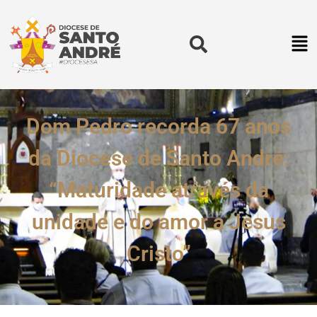
Dom Pedro recorda 67 anos
da Diocese de Santo André:
“Maturidade através da
unidade e do amor a Jesus
Cristo”