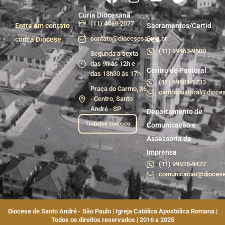
Cúria Diocesana
(11) 4469-2077
Entre em contato
Sacramentos/Certid
contato@diocesesa.org.br
com a Diocese
ões
(11) 99463-9500
Segunda a sexta
das 9h às 12h e
Centro de Pastoral
das 13h30 às 17h
(11) 99981-1233
Praça do Carmo, 36
centropastoral@dioces
- Centro, Santo
André - SP
Departamento de
Trabalhe conosco
Comunicação e
Assessoria de
Imprensa
(11) 99928-9422
comunicacao@diocese
Diocese de Santo André - São Paulo | Igreja Católica Apostólica Romana |
Todos os direitos reservados | 2016 a 2025