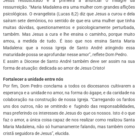
Jesus ressuscitado e a primeira a anunciar o milagre da
ressurreição. “Maria Madalena era uma mulher com grandes aflições
psicológicas. O evangelista (Lucas 8,2) diz que Jesus a curou e dela
saíram sete demônios, no sentido de que era uma mulher que tinha
muitas dúvidas, questionamentos e psicologicamente perturbada,
também. Mas Jesus a cura e lhe ensina o caminho, porque muito
amou, a medida de tudo. É isso que nos ensina Santa Maria
Madalena: que a nossa Igreja de Santo André atingindo essa
maturidade possa se aprofundar nesse amor”, reflete Dom Pedro.
E assim a Diocese de Santo André também deve ser assim na sua
forma de atuação: dedicada ao amor de Jesus Cristo!
Fortalecer a unidade entre nós
Por fim, Dom Pedro conclama a todos os diocesanos cultivarem a
esperança e a unidade no amor, na forma do ágape, e da caridade na
colaboração na construção de nossa Igreja. “Carregando os fardos
uns dos outros, não se omitindo e fugindo das responsabilidades,
mas preferindo os interesses de Jesus do que os nossos. Isto é o que
faz o amor, a única coisa capaz de nos realizar como realizou Santa
Maria Madalena, não só humanamente falando, mas também como
cristã seguidora de Jesus”, elucida.