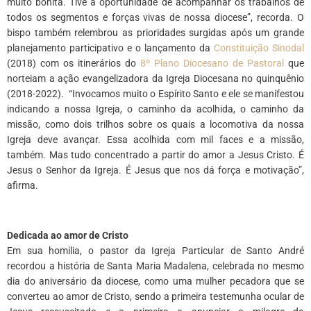
muito bonita. Tive a oportunidade de acompanhar os trabalhos de
todos os segmentos e forças vivas de nossa diocese”, recorda. O
bispo também relembrou as prioridades surgidas após um grande
planejamento participativo e o lançamento da
Constituição Sinodal
(2018) com os itinerários do
8º Plano Diocesano de Pastoral
que
norteiam a ação evangelizadora da Igreja Diocesana no quinquênio
(2018-2022). “Invocamos muito o Espírito Santo e ele se manifestou
indicando a nossa Igreja, o caminho da acolhida, o caminho da
missão, como dois trilhos sobre os quais a locomotiva da nossa
Igreja deve avançar. Essa acolhida com mil faces e a missão,
também. Mas tudo concentrado a partir do amor a Jesus Cristo. É
Jesus o Senhor da Igreja. É Jesus que nos dá força e motivação”,
afirma.
Dedicada ao amor de Cristo
Em sua homilia, o pastor da Igreja Particular de Santo André
recordou a história de Santa Maria Madalena, celebrada no mesmo
dia do aniversário da diocese, como uma mulher pecadora que se
converteu ao amor de Cristo, sendo a primeira testemunha ocular de