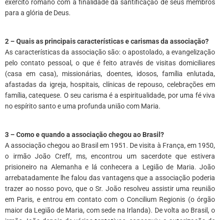
exército romano com a finalidade da santificação de seus membros
para a glória de Deus.
*
2 – Quais as principais características e carismas da associação?
As características da associação são: o apostolado, a evangelização
pelo contato pessoal, o que é feito através de visitas domiciliares
(casa em casa), missionárias, doentes, idosos, família enlutada,
afastadas da igreja, hospitais, clínicas de repouso, celebrações em
família, catequese. O seu carisma é a espiritualidade, por uma fé viva
no espírito santo e uma profunda união com Maria.
*
3 – Como e quando a associação chegou ao Brasil?
A associação chegou ao Brasil em 1951. De visita à França, em 1950,
o irmão João Creff, ms, encontrou um sacerdote que estivera
prisioneiro na Alemanha e lá conhecera a Legião de Maria. João
arrebatadamente lhe falou das vantagens que a associação poderia
trazer ao nosso povo, que o Sr. João resolveu assistir uma reunião
em Paris, e entrou em contato com o Concilium Regionis (o órgão
maior da Legião de Maria, com sede na Irlanda). De volta ao Brasil, o