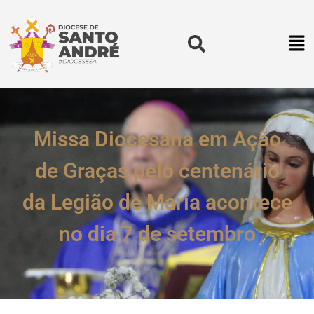
Missa Diocesana em Ação
de Graças pelo centenário
da Legião de Maria acontece
no dia 7 de setembro