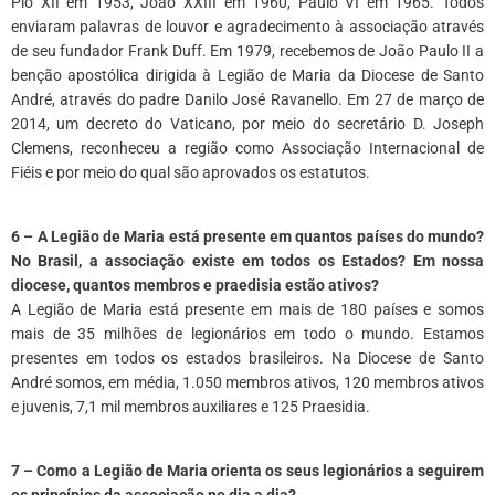
Pio XII em 1953, João XXIII em 1960, Paulo VI em 1965. Todos
enviaram palavras de louvor e agradecimento à associação através
de seu fundador Frank Duff. Em 1979, recebemos de João Paulo II a
benção apostólica dirigida à Legião de Maria da Diocese de Santo
André, através do padre Danilo José Ravanello. Em 27 de março de
2014, um decreto do Vaticano, por meio do secretário D. Joseph
Clemens, reconheceu a região como Associação Internacional de
Fiéis e por meio do qual são aprovados os estatutos.
*
6 – A Legião de Maria está presente em quantos países do mundo?
No Brasil, a associação existe em todos os Estados? Em nossa
diocese, quantos membros e praedisia estão ativos?
A Legião de Maria está presente em mais de 180 países e somos
mais de 35 milhões de legionários em todo o mundo. Estamos
presentes em todos os estados brasileiros. Na Diocese de Santo
André somos, em média, 1.050 membros ativos, 120 membros ativos
e juvenis, 7,1 mil membros auxiliares e 125 Praesidia.
*
7 – Como a Legião de Maria orienta os seus legionários a seguirem
os princípios da associação no dia a dia?