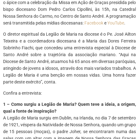
o ápice com a celebração da Missa em Ação de Graças presidida pelo
bispo diocesano Dom Pedro Carlos Cipollini, às 15h, na Catedral
Nossa Senhora do Carmo, no Centro de Santo André. A programação
será transmitida pelas mídias diocesanas:
Facebook
e
YouTube
.
O diretor espiritual da Legião de Maria na diocese é o Pe. José Ailton
Teixeira e a coordenadora diocesana é a Maria das Dores Ferreira
Sobrinho Fiachi, que concedeu uma entrevista especial à Diocese de
Santo André sobre a trajetória da associação mariano. “Aqui na
Diocese de Santo André, atuamos há 65 anos em diversas paróquias,
atingindo de jovens a idosos, através dos mais variados trabalhos. A
Legião de Maria é uma benção em nossas vidas. Uma honra fazer
parte deste exército”, conta.
Confira a entrevista:
1 – Como surgiu a Legião de Maria? Quem teve a ideia, a origem,
qual a fonte de inspiração?
A Legião de Maria surgiu em Dublin, na Irlanda, no dia 7 de setembro
de 1921, véspera da Natividade de Nossa Senhora, quando um grupo
de 15 pessoas (moças), o padre Joher, se encontraram numa das
salas com um altar com a imagem de Nossa Senhora das Graças