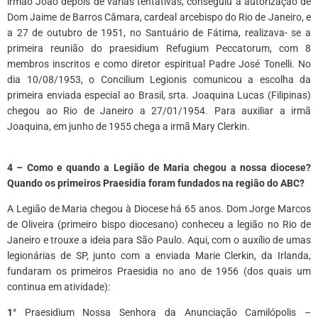
irmão João depois de várias tentativas, conseguiu a autorização de
Dom Jaime de Barros Câmara, cardeal arcebispo do Rio de Janeiro, e
a 27 de outubro de 1951, no Santuário de Fátima, realizava- se a
primeira reunião do praesidium Refugium Peccatorum, com 8
membros inscritos e como diretor espiritual Padre José Tonelli. No
dia 10/08/1953, o Concilium Legionis comunicou a escolha da
primeira enviada especial ao Brasil, srta. Joaquina Lucas (Filipinas)
chegou ao Rio de Janeiro a 27/01/1954. Para auxiliar a irmã
Joaquina, em junho de 1955 chega a irmã Mary Clerkin.
*
4 – Como e quando a Legião de Maria chegou a nossa diocese?
Quando os primeiros Praesidia foram fundados na região do ABC?
A Legião de Maria chegou à Diocese há 65 anos. Dom Jorge Marcos
de Oliveira (primeiro bispo diocesano) conheceu a legião no Rio de
Janeiro e trouxe a ideia para São Paulo. Aqui, com o auxílio de umas
legionárias de SP, junto com a enviada Marie Clerkin, da Irlanda,
fundaram os primeiros Praesidia no ano de 1956 (dos quais um
continua em atividade):
1°
Praesidium Nossa Senhora da Anunciação Camilópolis –