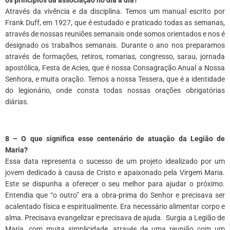
Através da vivência e da disciplina. Temos um manual escrito por
Frank Duff, em 1927, que é estudado e praticado todas as semanas,
através de nossas reuniões semanais onde somos orientados e nos é
designado os trabalhos semanais. Durante o ano nos preparamos
através de formações, retiros, romarias, congresso, sarau, jornada
apostólica, Festa de Acies, que é nossa Consagração Anual a Nossa
Senhora, e muita oração. Temos a nossa Tessera, que é a identidade
do legionário, onde consta todas nossas orações obrigatórias
diárias.
8 – O que significa esse centenário de atuação da Legião de
Maria?
Essa data representa o sucesso de um projeto idealizado por um
jovem dedicado à causa de Cristo e apaixonado pela Virgem Maria.
Este se dispunha a oferecer o seu melhor para ajudar o próximo.
Entendia que “o outro” era a obra-prima do Senhor e precisava ser
acalentado física e espiritualmente. Era necessário alimentar corpo e
alma. Precisava evangelizar e precisava de ajuda. Surgia a Legião de
Maria, com muita simplicidade, através de uma reunião com um