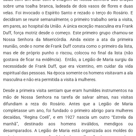
sobre uma toalha branca, ladeada de dois vasos de flores e duas
velas. Foi invocado o Espírito Santo e rezado o terço do Rosário. E
decidiram se reunir semanalmente; o primeiro trabalho seria a visita,
em pares, ao hospital da União. A única exceção masculina era Frank
Duff, força motriz desde o começo. Este primeiro grupo chamou-se
Nossa Senhora da Misericórdia. Ainda existe a ata da primeira
reunião, onde o nome de Frank Duff consta como o primeiro da lista,
mas ele de próprio punho o riscou, colocou no final da lista (não
gostava de ficar na evidência). Então, a Legião de Maria surgiu da
necessidade de Frank Duff, que era vicentino, em cuidar da vida
espiritual das pessoas. Na época somente os homens visitavam a ala
masculina e não era permitida a visita à mulheres.
Desde a primeira visita sentiam que eram humildes instrumentos na
mão de Nossa Senhora na tarefa de salvar almas, nas visitas
difundiam a reza do Rosário. Antes que a Legião de Maria
completasse um ano, foi fundado o primeiro abrigo para mulheres
decaídas, “Regina Coeli”, e em 1927 nascia um outro “Estrela da
manhã”, destinado aos homens inválidos, mendigos ou
desamparados. A Legião de Maria está organizada aos moldes do