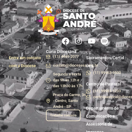
Cúria Diocesana
(11) 4469-2077
Entre em contato
Sacramentos/Certid
contato@diocesesa.org.br
com a Diocese
ões
(11) 99463-9500
Segunda a sexta
das 9h às 12h e
Centro de Pastoral
das 13h30 às 17h
(11) 99981-1233
Praça do Carmo, 36
centropastoral@dioces
- Centro, Santo
André - SP
Departamento de
Trabalhe conosco
Comunicação e
Assessoria de