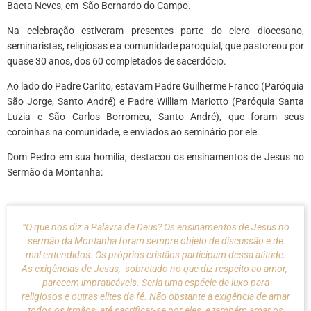
Baeta Neves, em São Bernardo do Campo.
Na celebração estiveram presentes parte do clero diocesano,
seminaristas, religiosas e a comunidade paroquial, que pastoreou por
quase 30 anos, dos 60 completados de sacerdócio.
Ao lado do Padre Carlito, estavam Padre Guilherme Franco (Paróquia
São Jorge, Santo André) e Padre William Mariotto (Paróquia Santa
Luzia e São Carlos Borromeu, Santo André), que foram seus
coroinhas na comunidade, e enviados ao seminário por ele.
Dom Pedro em sua homilia, destacou os ensinamentos de Jesus no
Sermão da Montanha:
“O que nos diz a Palavra de Deus? Os ensinamentos de Jesus no
sermão da Montanha foram sempre objeto de discussão e de
mal entendidos. Os próprios cristãos participam dessa atitude.
As exigências de Jesus, sobretudo no que diz respeito ao amor,
parecem impraticáveis. Seria uma espécie de luxo para
religiosos e outras elites da fé. Não obstante a exigência de amar
todos os irmãos, até sacrificar-se por eles, e também amar os