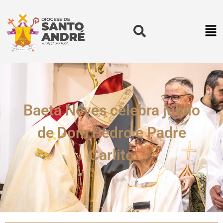
Baeta Neves celebra júbilo
de Dom Pedro e Padre
Carlito