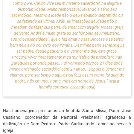
como o Pe. Carlito vive seu ministério sacerdotal: na alegria e
disponibilidade. Muito responsável, levando a sério seu
sacerdócio. Mesmo a idade não o deixa abatido, deprimido ou
se fazendo de vítima. Aliás, as limitações da idade não o
impedem de fazer sua parte, de amar com alegria. Nossa Igreja
de Santo André é muito grata ao senhor pelo seu ministério,
sua
“diocesaneidade”
, que o faz amar nossa Diocese e se sentir
bem nela e no convívio dos irmãos. De minha parte sempre quis
ser padre, desde pequeno e o Senhor me deu esta graça.
Procurei viver intensamente meu ministério de presbítero nas
paróquias por onde passei. Fui nomeado pároco 21 dias após
minha ordenação sacerdotal com 24 anos… Depois o Senhor me
chamou para ser bispo e aqui estou feliz assim como fui quando
padre, não em meu nome, mas
em nome de Jesus.
”
(leia a
homilia completa clicando aqui)
Nas homenagens prestadas ao final da Santa Missa, Padre José
Cassiano, coordenador da Pastoral Presbiteral, agradeceu a
dedicação de Dom Pedro e Padre Carlito todo amor ao servir à
Igreja: