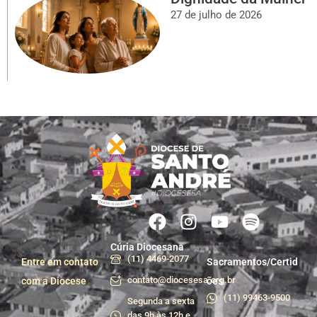
27 de julho de 2026
Cúria Diocesana
(11) 4469-2077
Entre em contato
Sacramentos/Certid
contato@diocesesa.org.br
com a Diocese
ões
(11) 99463-9500
Segunda a sexta
das 9h às 12h e