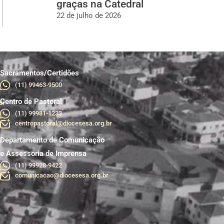
graças na Catedral
22 de julho de 2026
Sacramentos/Certidões
(11) 99463-9500
Centro de Pastoral
br
(11) 99981-1233
centropastoral@diocesesa.org.br
Departamento de Comunicação
e Assessoria de Imprensa
(11) 99928-9422
comunicacao@diocesesa.org.br