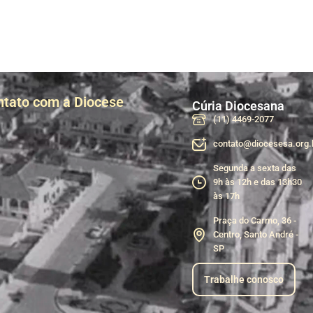
ntato com a Diocese
Cúria Diocesana
(11) 4469-2077
contato@diocesesa.org.
Segunda a sexta das
9h às 12h e das 13h30
às 17h
Praça do Carmo, 36 -
Centro, Santo André -
SP
Trabalhe conosco