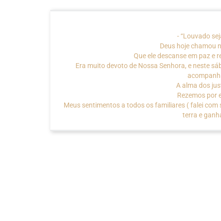
“Louvado sej
Deus hoje chamou n
Que ele descanse em paz e re
Era muito devoto de Nossa Senhora, e neste sáb
acompanhá-
A alma dos ju
Rezemos por e
Meus sentimentos a todos os familiares ( falei com
terra e ganh