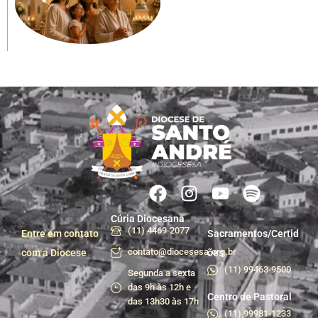
Cúria Diocesana
(11) 4469-2077
Entre em contato
Sacramentos/Certid
contato@diocesesa.org.br
com a Diocese
ões
(11) 99463-9500
Segunda a sexta
das 9h às 12h e
Centro de Pastoral
das 13h30 às 17h
(11) 99981-1233