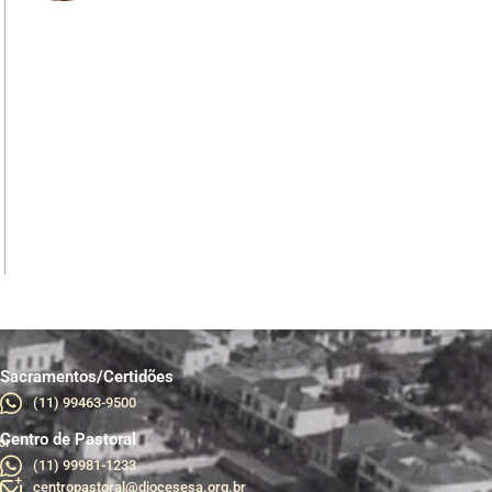
Sacramentos/Certidões
(11) 99463-9500
Centro de Pastoral
br
(11) 99981-1233
centropastoral@diocesesa.org.br