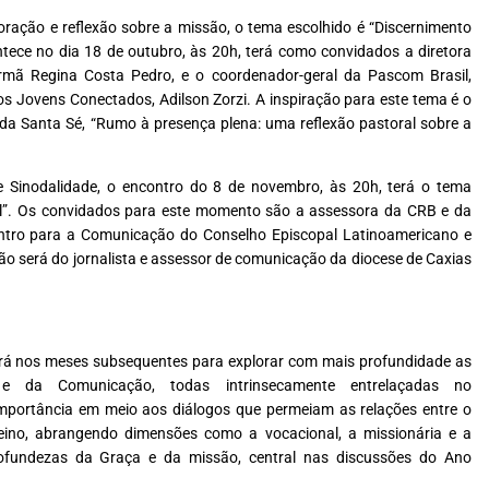
ação e reflexão sobre a missão, o tema escolhido é “Discernimento
ntece no dia 18 de outubro, às 20h, terá como convidados a diretora
irmã Regina Costa Pedro, e o coordenador-geral da Pascom Brasil,
dos Jovens Conectados, Adilson Zorzi. A inspiração para este tema é o
 da Santa Sé,
“Rumo à presença plena: uma reflexão pastoral sobre a
re Sinodalidade, o encontro do 8 de novembro, às 20h, terá o tema
l”. Os convidados para este momento são a assessora da CRB e da
entro para a Comunicação do Conselho Episcopal Latinoamericano e
ão será do jornalista e assessor de comunicação da diocese de Caxias
ará nos meses subsequentes para explorar com mais profundidade as
e da Comunicação, todas intrinsecamente entrelaçadas no
mportância em meio aos diálogos que permeiam as relações entre o
ino, abrangendo dimensões como a vocacional, a missionária e a
ofundezas da Graça e da missão, central nas discussões do Ano