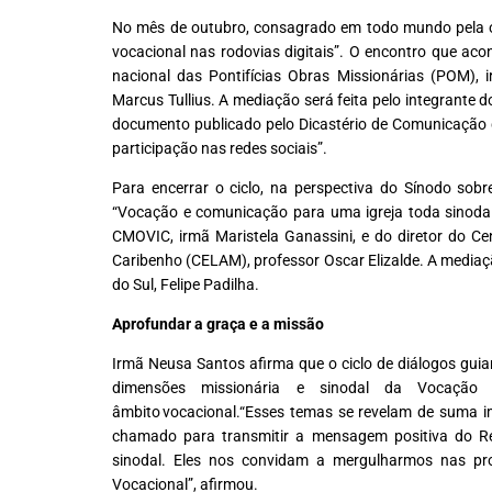
No mês de outubro, consagrado em todo mundo pela or
vocacional nas rodovias digitais”. O encontro que aco
nacional das Pontifícias Obras Missionárias (POM), 
Marcus Tullius. A mediação será feita pelo integrante 
documento publicado pelo Dicastério de Comunicação
participação nas redes sociais”
.
Para encerrar o ciclo, na perspectiva do Sínodo sob
“Vocação e comunicação para uma igreja toda sinoda
CMOVIC, irmã Maristela Ganassini, e do diretor do C
Caribenho (CELAM), professor Oscar Elizalde. A mediaç
do Sul, Felipe Padilha.
Aprofundar a graça e a missão
Irmã Neusa Santos afirma que o ciclo de diálogos gui
dimensões missionária e sinodal da Vocação 
âmbito vocacional.
“Esses temas se revelam de suma i
chamado para transmitir a mensagem positiva do Re
sinodal. Eles nos convidam a mergulharmos nas pr
Vocacional”, afirmou.