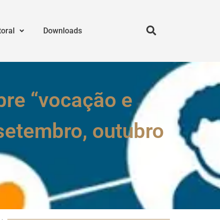
toral
Downloads
bre “vocação e
etembro, outubro