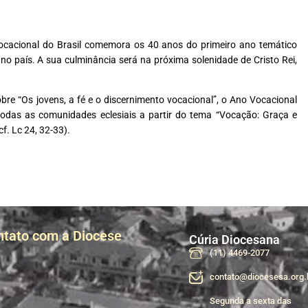
ocacional do Brasil comemora os 40 anos do primeiro ano temático
o país. A sua culminância será na próxima solenidade de Cristo Rei,
re “Os jovens, a fé e o discernimento vocacional”, o Ano Vocacional
todas as comunidades eclesiais a partir do tema “Vocação: Graça e
f. Lc 24, 32-33).
ntato com a Diocese
Cúria Diocesana
(11) 4469-2077
contato@diocesesa.org.
Segunda a sexta das