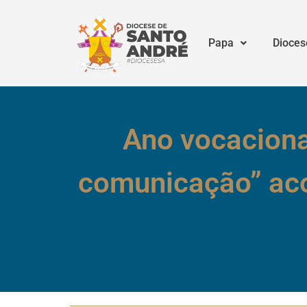
Papa
Dioces
Ano vocaciona
comunicação” ac