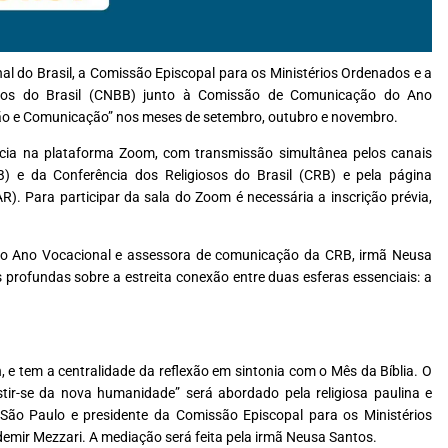
al do Brasil
, a Comissão Episcopal para os Ministérios Ordenados e a
pos do Brasil (CNBB) junto à Comissão de Comunicação do Ano
ão e Comunicação” nos meses de setembro, outubro e novembro.
ncia na plataforma Zoom, com transmissão simultânea pelos canais
B)
e da
Conferência dos Religiosos do Brasil (CRB)
e pela página
AR)
. Para participar da sala do Zoom é necessária a
inscrição prévia
,
o Ano Vocacional e assessora de comunicação da CRB, irmã Neusa
is profundas sobre a estreita conexão entre duas esferas essenciais: a
, e tem a centralidade da reflexão em sintonia com o Mês da Bíblia. O
ir-se da nova humanidade” será abordado pela religiosa paulina e
 de São Paulo e presidente da Comissão Episcopal para os Ministérios
ir Mezzari. A mediação será feita pela irmã Neusa Santos.