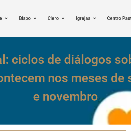
e
Bispo
Clero
Igrejas
Centro Pas
l: ciclos de diálogos so
ontecem nos meses de s
e novembro