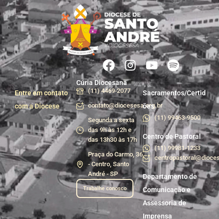
Cúria Diocesana
(11) 4469-2077
Entre em contato
Sacramentos/Certid
contato@diocesesa.org.br
com a Diocese
ões
(11) 99463-9500
Segunda a sexta
das 9h às 12h e
Centro de Pastoral
das 13h30 às 17h
(11) 99981-1233
Praça do Carmo, 36
centropastoral@dioces
- Centro, Santo
André - SP
Departamento de
Trabalhe conosco
Comunicação e
Assessoria de
Imprensa