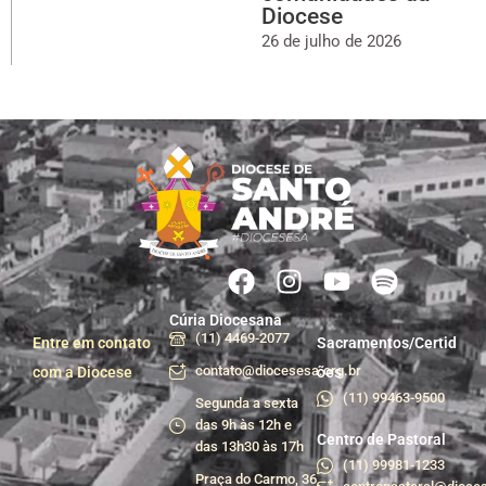
Diocese
26 de julho de 2026
Cúria Diocesana
(11) 4469-2077
Entre em contato
Sacramentos/Certid
contato@diocesesa.org.br
com a Diocese
ões
(11) 99463-9500
Segunda a sexta
das 9h às 12h e
Centro de Pastoral
das 13h30 às 17h
(11) 99981-1233
Praça do Carmo, 36