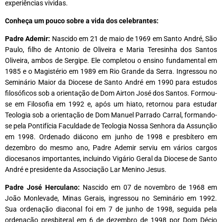
experiências vividas.
Conheça um pouco sobre a vida dos celebrantes:
Padre Ademir:
Nascido em 21 de maio de 1969 em Santo André, São
Paulo, filho de Antonio de Oliveira e Maria Teresinha dos Santos
Oliveira, ambos de Sergipe. Ele completou o ensino fundamental em
1985 e o Magistério em 1989 em Rio Grande da Serra. Ingressou no
Seminário Maior da Diocese de Santo André em 1990 para estudos
filosóficos sob a orientação de Dom Airton José dos Santos. Formou-
se em Filosofia em 1992 e, após um hiato, retornou para estudar
Teologia sob a orientação de Dom Manuel Parrado Carral, formando-
se pela Pontifícia Faculdade de Teologia Nossa Senhora da Assunção
em 1998. Ordenado diácono em junho de 1998 e presbítero em
dezembro do mesmo ano, Padre Ademir serviu em vários cargos
diocesanos importantes, incluindo Vigário Geral da Diocese de Santo
André e presidente da Associação Lar Menino Jesus.
Padre José Herculano:
Nascido em 07 de novembro de 1968 em
João Monlevade, Minas Gerais, ingressou no Seminário em 1992.
Sua ordenação diaconal foi em 7 de junho de 1998, seguida pela
ordenação presbiteral em 6 de dezembro de 1998 por Dom Décio